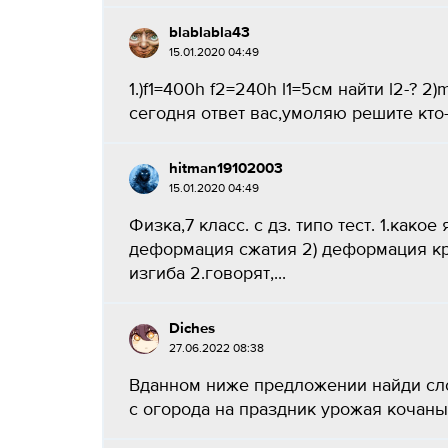
blablabla43
15.01.2020 04:49
1.)f1=400h f2=240h l1=5см найти l2-? 2
сегодня ответ вас,умоляю решите кто-н
hitman19102003
15.01.2020 04:49
Физка,7 класс. с дз. типо тест. 1.как
деформация сжатия 2) деформация к
изгиба 2.говорят,...
Diches
27.06.2022 08:38
Вданном ниже предложении найди сло
с огорода на праздник урожая кочаны 