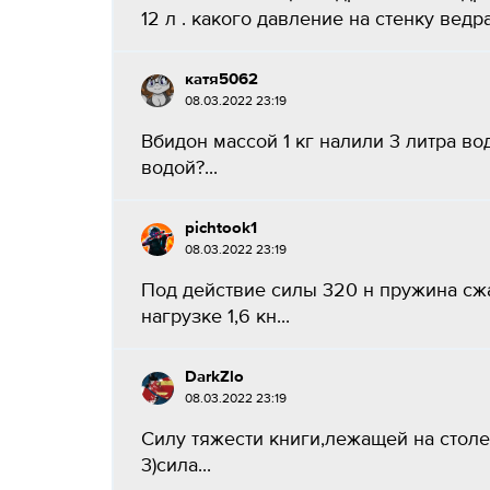
12 л . какого давление на стенку ведра 
катя5062
08.03.2022 23:19
Вбидон массой 1 кг налили 3 литра во
водой?...
pichtook1
08.03.2022 23:19
Под действие силы 320 н пружина сж
нагрузке 1,6 кн...
DarkZlo
08.03.2022 23:19
Силу тяжести книги,лежащей на столе
3)сила...