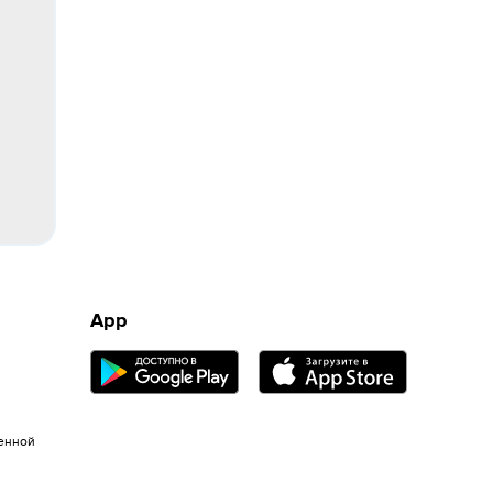
App
енной