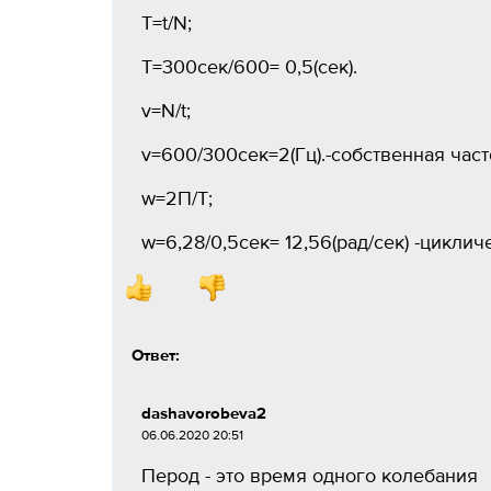
T=t/N;
T=300сек/600= 0,5(ceк).
v=N/t;
v=600/300сек=2(Гц).-собственная част
w=2П/T;
w=6,28/0,5сек= 12,56(рад/сек) -циклич
Ответ:
dashavorobeva2
06.06.2020 20:51
Перод - это время одного колебания