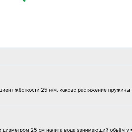
иент жёсткости 25 н/м. каково растяжение пружины
о диаметром 25 см налита вода занимающий обьём v 