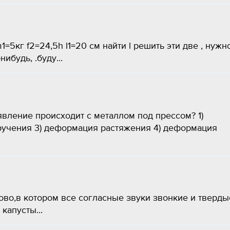
)m1=5кг f2=24,5h l1=20 см найти l решить эти две , нужн
ибудь, .буду...
ое явление происходит с металлом под прессом? 1)
ручения 3) деформация растяжения 4) деформация
во,в котором все согласные звуки звонкие и тверды
капусты...