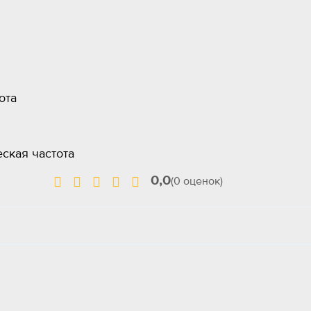
ота
еская частота
0,0
(0 оценок)