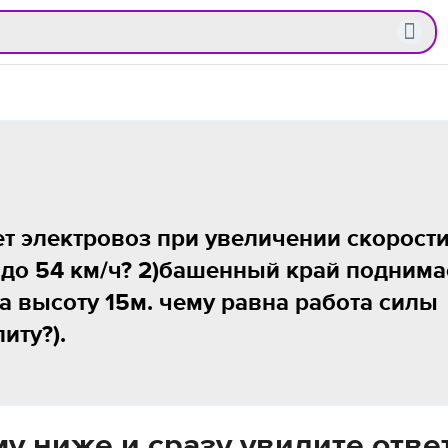
ает электровоз при увеличении скорост
6 до 54 км/ч? 2)башенный край поднима
а высоту 15м. чему равна работа силы
иту?).
у ниже и сразу увидите отве