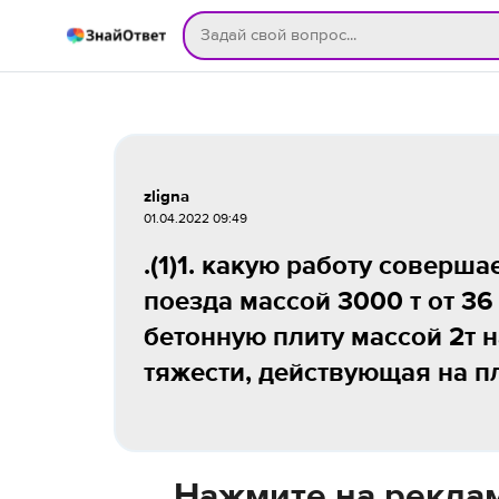
zligna
01.04.2022 09:49
.(1)1. какую работу соверш
поезда массой 3000 т от 3
бетонную плиту массой 2т н
тяжести, действующая на пл
Нажмите на реклам