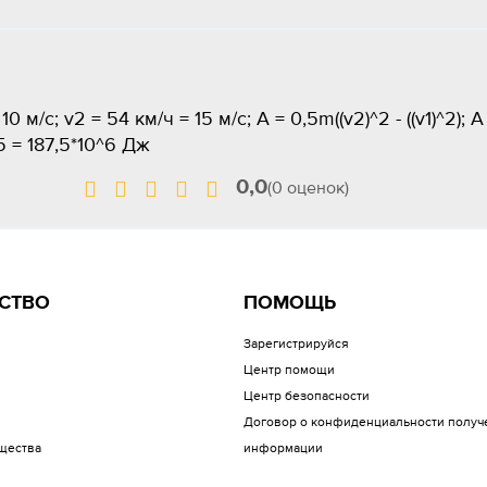
10 м/с; v2 = 54 км/ч = 15 м/с; A = 0,5m((v2)^2 - ((v1)^2); A
125 = 187,5*10^6 Дж
0,0
(0 оценок)
СТВО
ПОМОЩЬ
Зарегистрируйся
Центр помощи
Центр безопасности
Договор о конфиденциальности получ
щества
информации