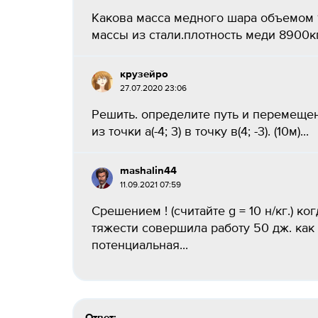
Какова масса медного шара объемом 1
массы из стали.плотность меди 8900кг
крузейро
27.07.2020 23:06
Решить. определите путь и перемещен
из точки а(-4; 3) в точку в(4; -3). (10м)...
mashalin44
11.09.2021 07:59
Срешением ! (считайте g = 10 н/кг.) ко
тяжести совершила работу 50 дж. как 
потенциальная...
Ответ: