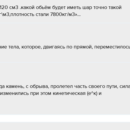
20 см3 .какой обьём будет иметь шар точно такой
\м3,плотность стали 7800кг/м3»...
ие тела, которое, двигаясь по прямой, переместилос
гда камень, с обрыва, пролетел часть своего пути, сил
изменились при этом кинетическая (е^к) и