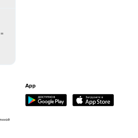
 =
App
енной