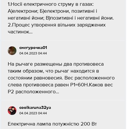
1.Носіі електричного струму в газах:
А)електрони; Б)електрони, позитивні і
негативні йони; В)позитивні і негативні йони.
2.Процес утворення вільних заряджених
частинок...
снегурочка01
04.04.2023 04:44
На рычаге размещены два противовеса
таким образом, что рычаг находится в
состоянии равновесия. Вес расположенного
слева противовеса равен P1=60Н.Каков вес
P2 расположенного...
coolkaruna32ya
04.04.2023 04:44
Електрична лампа потужністю 200 Вт