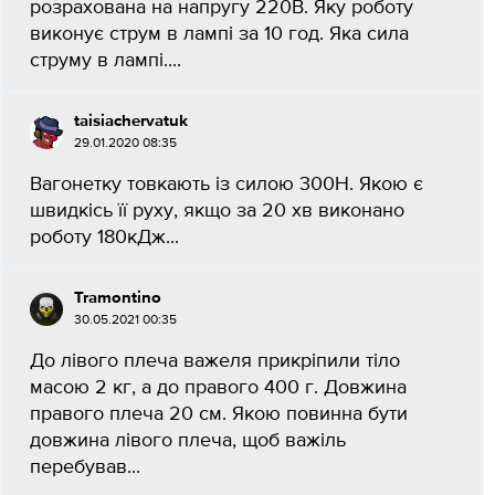
розрахована на напругу 220В. Яку роботу
виконує струм в лампі за 10 год. Яка сила
струму в лампі....
taisiachervatuk
29.01.2020 08:35
Вагонетку товкають із силою 300Н. Якою є
швидкісь її руху, якщо за 20 хв виконано
роботу 180кДж...
Tramontino
30.05.2021 00:35
До лівого плеча важеля прикріпили тіло
масою 2 кг, а до правого 400 г. Довжина
правого плеча 20 см. Якою повинна бути
довжина лівого плеча, щоб важіль
перебував...