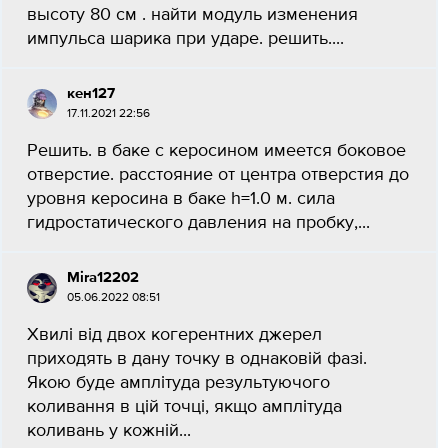
высоту 80 см . найти модуль изменения
импульса шарика при ударе. решить....
кен127
17.11.2021 22:56
Решить. в баке с керосином имеется боковое
отверстие. расстояние от центра отверстия до
уровня керосина в баке h=1.0 м. сила
гидростатического давления на пробку,...
Mira12202
05.06.2022 08:51
Хвилі від двох когерентних джерел
приходять в дану точку в однаковій фазі.
Якою буде амплітуда результуючого
коливання в цій точці, якщо амплітуда
коливань у кожній...