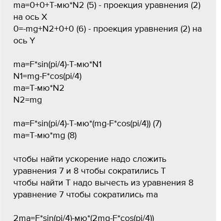
ma=0+0+T-мю*N2 (5) - проекция уравнения (2)
на ось Х
0=-mg+N2+0+0 (6) - проекция уравнения (2) на
ось Y
ma=F*sin(pi/4)-T-мю*N1
N1=mg-F*cos(pi/4)
ma=T-мю*N2
N2=mg
ma=F*sin(pi/4)-T-мю*(mg-F*cos(pi/4)) (7)
ma=T-мю*mg (8)
чтобы найти ускорение надо сложить
уравнения 7 и 8 чтобы сократились Т
чтобы найти Т надо вычесть из уравнения 8
уравнение 7 чтобы сократились ma
2ma=F*sin(pi/4)-мю*(2mg-F*cos(pi/4))