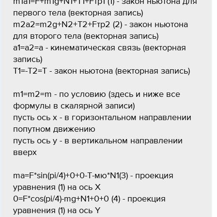
m1a1=F+m1g+N1+T1+Fтр1 (1) - закон ньютона для
первого тела (векторная запись)
m2a2=m2g+N2+T2+Fтр2 (2) - закон ньютона
для второго тела (векторная запись)
a1=a2=a - кинематическая связь (векторная
запись)
T1=-T2=T - закон ньютона (векторная запись)
m1=m2=m - по условию (здесь и ниже все
формулы в скалярной записи)
пусть ось х - в горизонтальном направлении
попутном движению
пусть ось у - в вертикальном направлении
вверх
ma=F*sin(pi/4)+0+0-T-мю*N1(3) - проекция
уравнения (1) на ось Х
0=F*cos(pi/4)-mg+N1+0+0 (4) - проекция
уравнения (1) на ось Y