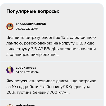
Популярные вопросы:
chobanu81p08xbb
04.02.2022 20:54
Визначте витрату енергії за 15 с електричною
лампою, розрахованою на напругу 6 В, якщо
сила струму 3,5 А? ВВедіть числове значення
з одиницею вимірювання....
zadykamova
04.03.2023 08:34
Яку потужність розвивае двигун, що витрачає
за 10 год роботи 4 л бензину? ККд двигуна
20%, густина бензину 700 кг/м....
petranikeev