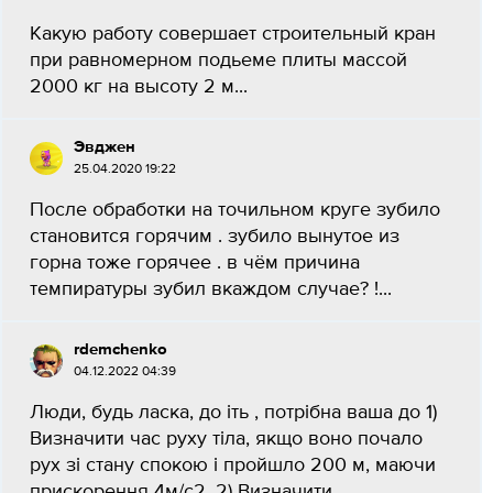
Какую работу совершает строительный кран
при равномерном подьеме плиты массой
2000 кг на высоту 2 м...
Эвджен
25.04.2020 19:22
После обработки на точильном круге зубило
становится горячим . зубило вынутое из
горна тоже горячее . в чём причина
темпиратуры зубил вкаждом случае? !...
rdemchenko
04.12.2022 04:39
Люди, будь ласка, до іть , потрібна ваша до 1)
Визначити час руху тіла, якщо воно почало
рух зі стану спокою і пройшло 200 м, маючи
прискорення 4м/с2. 2) Визначити...