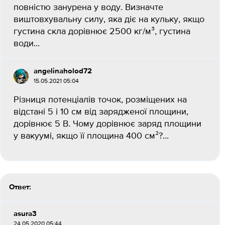
повністю занурена у воду. Визначте
виштовхувальну силу, яка діє на кульку, якщо
густина скла дорівнює 2500 кг/м³, густина
води...
angelinaholod72
15.05.2021 05:04
Різниця потенціалів точок, розміщених на
відстані 5 і 10 см від зарядженої площини,
дорівнює 5 В. Чому дорівнює заряд площини
у вакуумі, якщо її площина 400 см²?...
Ответ:
asura3
24.05.2020 05:44