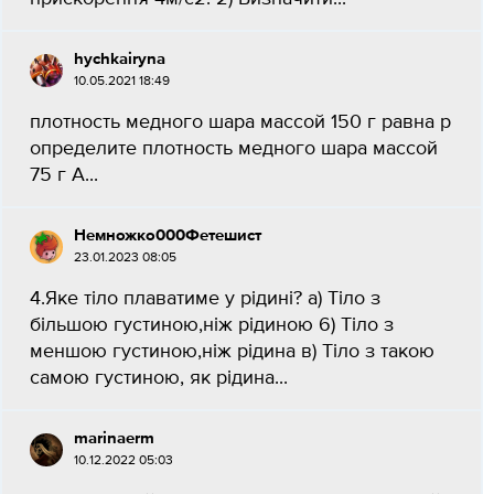
hychkairyna
10.05.2021 18:49
плотность медного шара массой 150 г равна p
определите плотность медного шара массой
75 г А...
Немножко000Фетешист
23.01.2023 08:05
4.Яке тіло плаватиме у рідині? а) Тіло з
більшою густиною,ніж рідиною 6) Тіло з
меншою густиною,ніж рідина в) Тіло з такою
самою густиною, як рідина...
marinaerm
10.12.2022 05:03