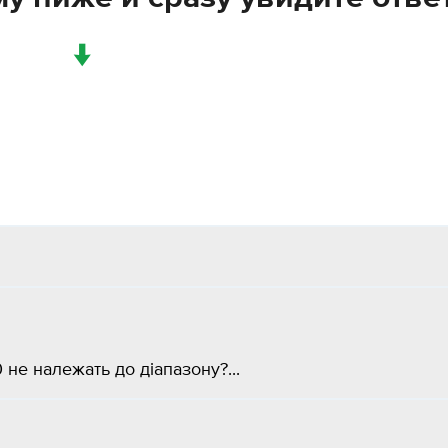
↓
не належать до діапазону?​...