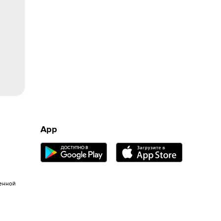
App
енной