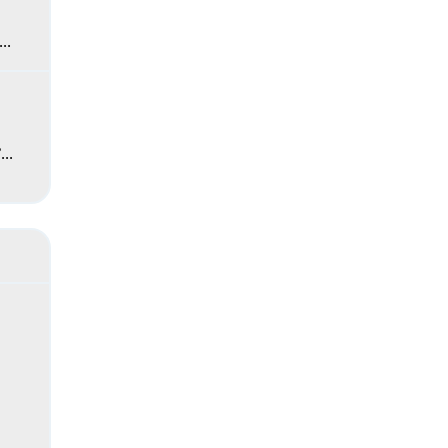
..
..