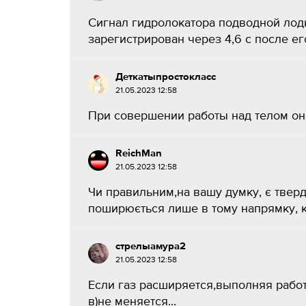
Сигнал гидролокатора подводной лодки
зарегистрирован через 4,6 с после его
Деткатыпростокласс
21.05.2023 12:58
При совершении работы над телом оно
ReichMan
21.05.2023 12:58
Чи правильним,на вашу думку, є тверд
поширюється лише в тому напрямку, ку
стрелыамура2
21.05.2023 12:58
Если газ расширяется,выполняя работ
в)не меняется...