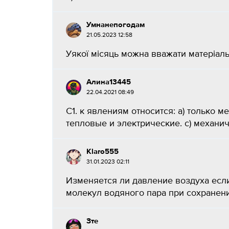
Умнанепогодам
21.05.2023 12:58
Уякої місяць можна вважати матеріаль
Алина13445
22.04.2021 08:49
С1. к явлениям относится: а) только 
тепловые и электрические. с) механич
Klaro555
31.01.2023 02:11
Изменяется ли давление воздуха есл
молекул водяного пара при сохранени
Зте