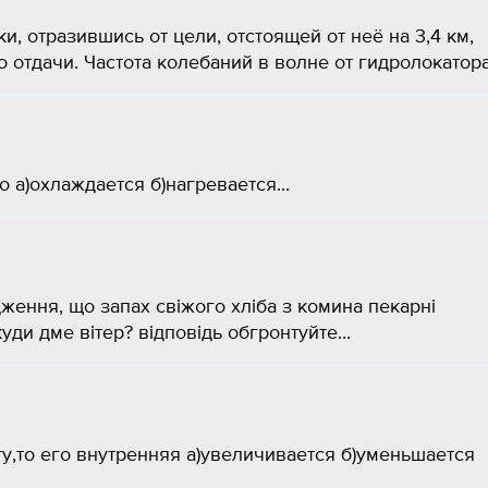
, отразившись от цели, отстоящей от неё на 3,4 км,
 отдачи. Частота колебаний в волне от гидролока­тора.
 а)охлаждается б)нагревается...
ження, що запах свіжого хліба з комина пекарні
ди дме вітер? відповідь обгронтуйте...
у,то его внутренняя а)увеличивается б)уменьшается