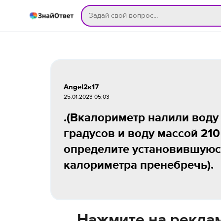
Angel2к17
25.01.2023 05:03
.(Вкалориметр налили воду
градусов и воду массой 210
определите установившуюс
калориметра пренебречь).
Нажмите на реклам