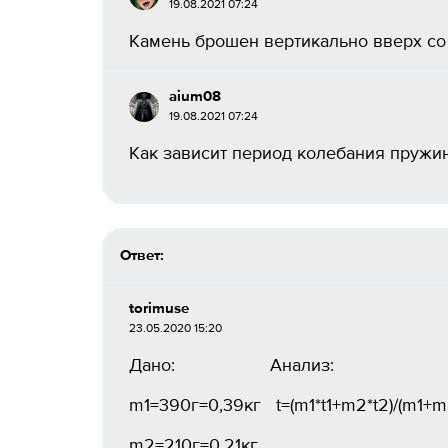
19.08.2021 07:24
Камень брошен вертикально вверх со с
aium08
19.08.2021 07:24
Как зависит период колебания пружин
Ответ:
torimuse
23.05.2020 15:20
Дано: Анализ: Ре
m1=390г=0,39кг t=(m1*t1+m2*t2)/(m1+m
m2=210г=0,21кг t=20