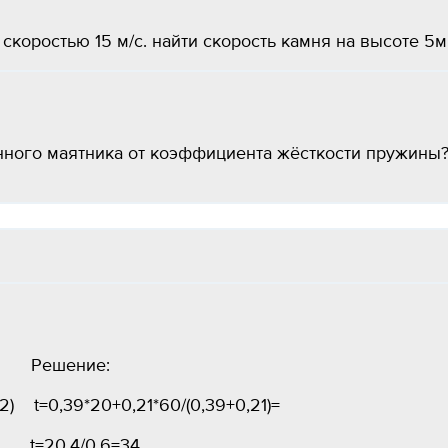
коростью 15 м/с. найти скорость камня на высоте 5м.
ного маятника от коэффициента жёсткости пружины?.
шение:
2) t=0,39*20+0,21*60/(0,39+0,21)=
.4/0.6=34