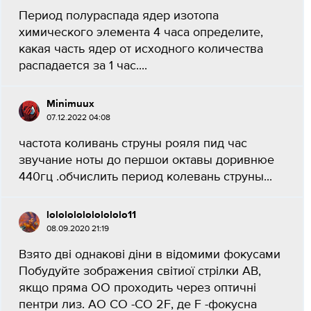
Период полураспада ядер изотопа
химического элемента 4 часа определите,
какая часть ядер от исходного количества
распадается за 1 час....
Minimuux
07.12.2022 04:08
частота коливань струны рояля пид час
звучание ноты до першои октавы доривнюе
440гц .обчислить период колевань струны...
lololololololololo11
08.09.2020 21:19
Взято дві однакові діни в відомими фокусами
Побудуйте зображения світиої стрілки АВ,
якщо пряма ОО проходить через оптичні
пентри лиз. АО СО -СО 2F, де F -фокусна