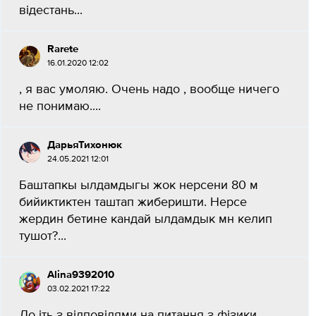
відестань...
Rarete
16.01.2020 12:02
, я вас умоляю. Очень надо , вообще ничего
не понимаю....
ДарьяТихонюк
24.05.2021 12:01
Баштапкы ылдамдыгы жок нерсени 80 м
бийиктиктен таштап жиберишти. Нерсе
жердин бетине кандай ылдамдык мн келип
тушот?...
Alina9392010
03.02.2021 17:22
До іть з відповідями на питання з фізики