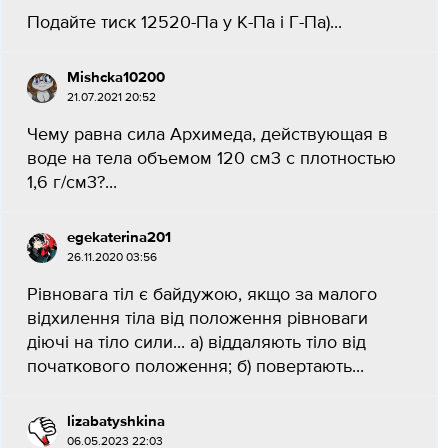
Подайте тиск 12520-Па у К-Па і Г-Па)​...
Mishcka10200
21.07.2021 20:52
Чему равна сила Архимеда, действующая в
воде на тела объемом 120 см3 с плотностью
1,6 г/см3?...
egekaterina201
26.11.2020 03:56
Рівновага тіл є байдужою, якщо за малого
відхилення тіла від положення рівноваги
діючі на тіло сили... а) віддаляють тіло від
початкового положення; б) повертають...
lizabatyshkina
06.05.2023 22:03