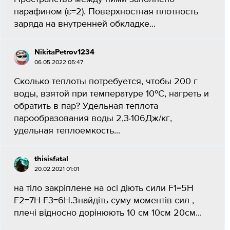
парафином (ε=2). Поверхностная плотность
заряда на внутренней обкладке...
NikitaPetrov1234
06.05.2022 05:47
Сколько теплоты потребуется, чтобы 200 г
воды, взятой при температуре 10ºС, нагреть и
обратить в пар? Удельная теплота
парообразования воды 2,3∙106Дж/кг,
удельная теплоемкость...
thisisfatal
20.02.2021 01:01
на тіло закріплене на осі діють сили F1=5H
F2=7H F3=6H.Знайдіть суму моментів сил ,
плечі відносно дорінюють 10 см 10см 20см...