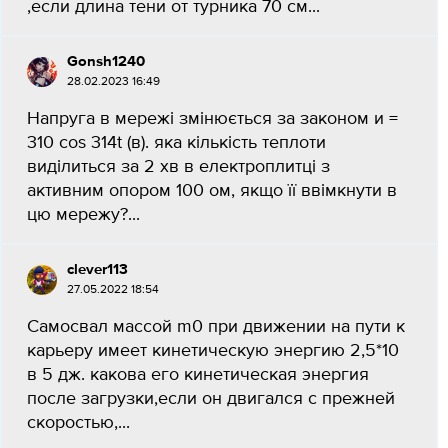
,если длина тени от турника 70 см...
Gonsh1240
28.02.2023 16:49
Напруга в мережі змінюється за законом и =
310 соs 314t (в). яка кількість теплоти
виділиться за 2 хв в електроплитці з
активним опором 100 ом, якщо її ввімкнути в
цю мережу?...
clever113
27.05.2022 18:54
Самосвал массой m0 при движении на пути к
карьеру имеет кинетическую энергию 2,5*10
в 5 дж. какова его кинетическая энергия
после загрузки,если он двигался с прежней
скоростью,...