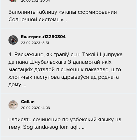
20.06.2021 20:04
Заполнить таблицу «этапы формирования
Солнечной системы»...
Екатерина13250804
23.02.2023 13:51
4. Раскажыце, як трапіў сын Тэклі і Цыпрука
да пана Шчубальскага З дапамогай якіх
мастацкіх дэталей пісьменнік паказвае, што
хлоп-чык паступова адрываўся ад роднага
дому,...
Collan
20.02.2020 14:03
написать сочинение по узбекский языку на
тему: Sog tanda-sog lom aql . ​...