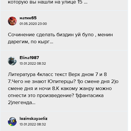
которую вы нашли на улице 15 ​...
натик65
01.05.2020 23:00
Сочинение сделать биздин уй було , менин
дарегим, по кырг...
Elina1987
13.01.2022 08:32
Литература 4класс текст Верх дном​ 7 и 8
7.Чего не знают Юпитерцы? 1)о смене дня 2)о
смене дня и ночи 8.К какому жанру можно
отнести это произведение? 1)фантасика
2)легенда...
lozinskayaeliz
13.01.2022 08:32