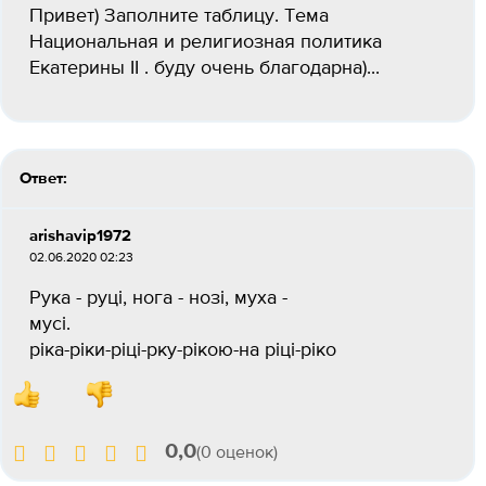
Привет) Заполните таблицу. Тема
Национальная и религиозная политика
Екатерины II . буду очень благодарна)...
Ответ:
arishavip1972
02.06.2020 02:23
Рука - руці, нога - нозі, муха -
мусі.
ріка-ріки-ріці-рку-рікою-на ріці-ріко
0,0
(0 оценок)