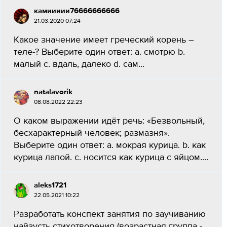
камиииии76666666666
21.03.2020 07:24
Какое значение имеет греческий корень –
теле-? Выберите один ответ: a. смотрю b.
малый c. вдаль, далеко d. сам...
natalavorik
08.08.2022 22:23
О каком выражении идёт речь: «Безвольный,
бесхарактерный человек; размазня».
Выберите один ответ: a. мокрая курица. b. как
курица лапой. c. носится как курица с яйцом....
aleks1721
22.05.2021 10:22
Разработать конспект занятия по заучиванию
найзусть стихотворения (возрастная группа -