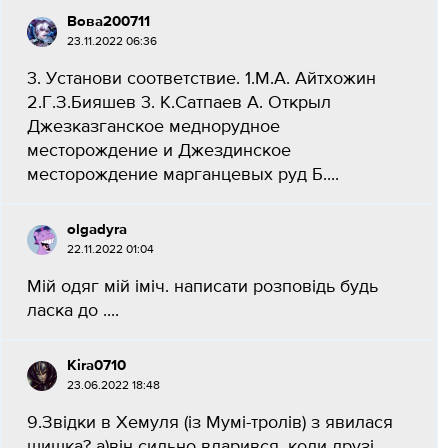
Вова200711
23.11.2022 06:36
3. Установи соответствие. 1.М.А. Айтхожин
2.Г.З.Бияшев 3. К.Сатпаев А. Открыл
Джезказганское меднорудное
месторождение и Джездинское
месторождение марганцевых руд Б....
olgadyra
22.11.2022 01:04
Мій одяг мій іміч. написати розповідь будь
ласка до ....
Kira0710
23.06.2022 18:48
9.Звідки в Хемуля (із Мумі-тролів) з явилася
шишка? а)він сильно вдарився, коли друзі