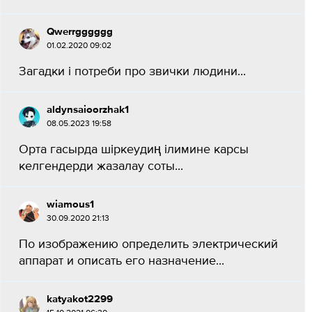
Qwerrgggggg
01.02.2020 09:02
Загадки і потреби про звички людини​...
aldynsaioorzhak1
08.05.2023 19:58
Орта гасырда шіркеудиң ілимине карсы
келгендерди жазалау соты​...
wiamous1
30.09.2020 21:13
По изображению определить электрический
аппарат и описать его назначение...
katyakot2299