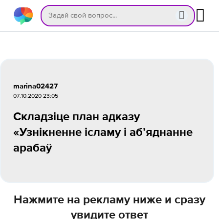
marina02427
07.10.2020 23:05
Складзіце план адказу
«Узнікненне ісламу і аб’яднанне
арабаў
Нажмите на рекламу ниже и сразу
увидите ответ