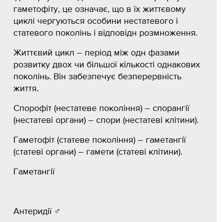
гаметофіту, це означає, що в їх життєвому
циклі чергуються особини нестатевого і
статевого поколінь і відповідн розмноження.
Життєвий цикл – період між одн фазами
розвитку двох чи більшої кількості однакових
поколінь. Він забезпечує безперервність
життя.
Cпорофіт (нестатеве покоління) – спорангії
(нестатеві органи) – спори (нестатеві клітини).
Гаметофіт (статеве покоління) – гаметангії
(статеві органи) – гамети (статеві клітини).
Гаметангії
Антеридії ♂