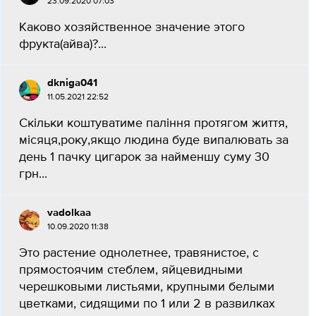
23.09.2020 07:03
Каково хозяйственное значение этого
фрукта(айва)?...
dkniga041
11.05.2021 22:52
Скільки коштуватиме паління протягом життя,
місяця,року,якщо людина буде випалювать за
день 1 пачку цигарок за найменшу суму 30
грн​...
vadolkaa
10.09.2020 11:38
Это растение однолетнее, травянистое, с
прямостоячим стеблем, яйцевидными
черешковыми листьями, крупными белыми
цветками, сидящими по 1 или 2 в развилках