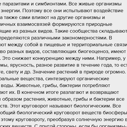
 паразитами и симбионтами. Все живые организмы
 энергии. Поэтому все они испытывают воздействие
а также сами влияют на другие организмы и
зличных взаимосвязей формируются природные
ящие из разных видов. Такие сообщества складываю
определяются различными закономерностями. В
ют между собой в пищевые и территориальные связи
во разных видов, составляющих биогеоценоз, имеют
. Это снижает конкуренцию между ними. Например, у
, ярусность, разное развитие в течение года, то ес
ге, свету и др. Значение растений в природе огромно.
ральные вещества, синтезируют органические
 воды. Животные, грибы, бактерии потребляют
ют их. В конечном итоге разлагают и возвращают
 образом растения, животные, грибы и бактерии все
ств. Этот круговорот называют биологическим. Все
 общий биологический круговорот веществ биосферы
 этому круговороту, преобразуя солнечную энергию 
ких веществ. С другой стороны, если бы организмы-