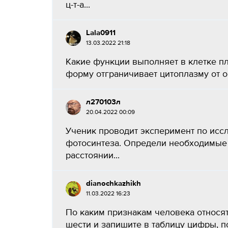
ц-т-а...
Lala0911
13.03.2022 21:18
Какие функции выполняет в клетке пл
форму отграничивает цитоплазму от 
л270103л
20.04.2022 00:09
Ученик проводит эксперимент по исс
фотосинтеза. Определи необходимые
расстоянии...
dianochkazhikh
11.03.2022 16:23
По каким признакам человека относят
шести и запишите в таблицу цифры, по