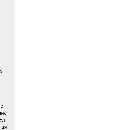
ю
ие
чие
руг
ная