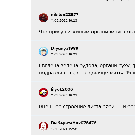
nikiton22877
11.03.2022 16:23
Что присущи живым организмам в отли
Dryunya1989
11.03.2022 16:23
Евглена зелена будова, органи руху, 
подразливість, середовище життя. 15 ів
lilyok2006
11.03.2022 16:23
Внешнее строение листа рябины и бер
ВыберитеНик976476
12.10.2021 05:58