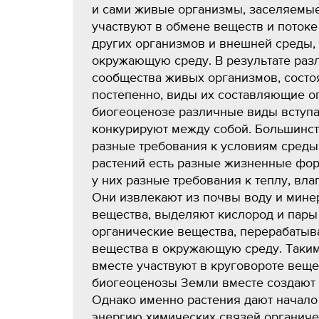
и сами живые организмы, заселяемые
участвуют в обмене веществ и потоке
других организмов и внешней среды, 
окружающую среду. В результате ра
сообщества живых организмов, состо
постепенно, виды их составляющие 
биогеоценозе различные виды вступа
конкурируют между собой. Большинст
разные требования к условиям среды
растений есть разные жизненные формы
у них разные требования к теплу, вла
Они извлекают из почвы воду и мине
вещества, выделяют кислород и пары
органические вещества, перерабатыва
вещества в окружающую среду. Таким
вместе участвуют в круговороте веще
биогеоценозы Земли вместе создают
Однако именно растения дают начало
энергию химических связей органичес