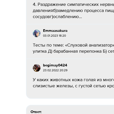
4. Раздражение симпатических нервн
давленияб)замедлению процесса пи
сосудовг)ослаблению...
Emmaasakura
03.01.2023 18:20
Тесты по теме: «Слуховой анализатор»
улитка Д) барабанная перепонка Б) сет
begimay0424
23.02.2022 20:29
У каких животных кожа голая из мног
слизистые железы, с густой сетью кро
Ответ: