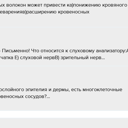
ых волокон может привести ка)понижению кровяного
щеваренияв)расширению кровеносных
 Письменно! Что относится к слуховому анализатору:
чатка Е) слуховой нервВ) зрительный нерв...
ослойного эпителия и дермы, есть многоклеточные
веносных сосудов?...