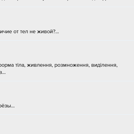
чие от тел не живой?...
форма тіла, живлення, розмноження, виділення,
...
ёзы...