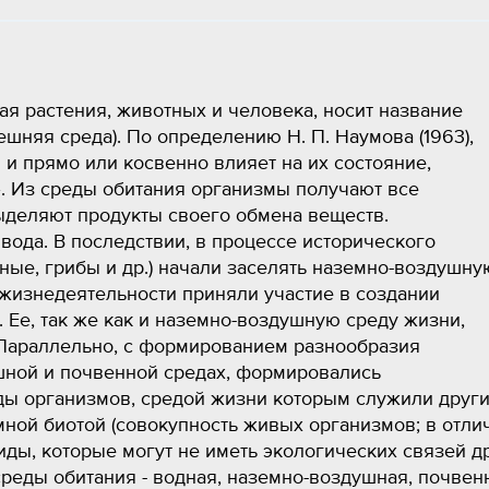
я растения, животных и человека, носит название
шняя среда). По определению Н. П. Наумова (1963),
 и прямо или косвенно влияет на их состояние,
. Из среды обитания организмы получают все
ыделяют продукты своего обмена веществ.
вода. В последствии, в процессе исторического
тные, грибы и др.) начали заселять наземно-воздушну
 жизнедеятельности приняли участие в создании
Ее, так же как и наземно-воздушную среду жизни,
 Параллельно, с формированием разнообразия
шной и почвенной средах, формировались
ды организмов, средой жизни которым служили друг
емной биотой (совокупность живых организмов; в отли
иды, которые могут не иметь экологических связей д
реды обитания - водная, наземно-воздушная, почвен