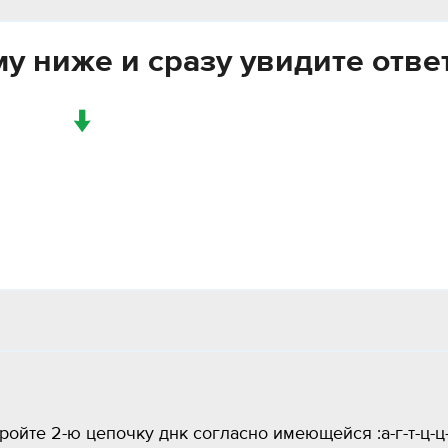
у ниже и сразу увидите отве
↓
ойте 2-ю цепочку днк согласно имеющейся :а-г-т-ц-ц-