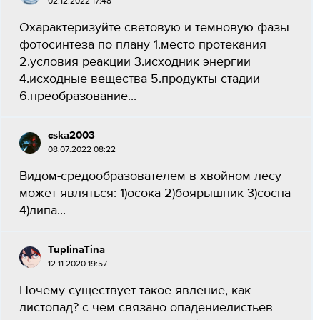
02.12.2022 17:48
Охарактеризуйте световую и темновую фазы
фотосинтеза по плану 1.место протекания
2.условия реакции 3.исходник энергии
4.исходные вещества 5.продукты стадии
6.преобразование...
cska2003
08.07.2022 08:22
Видом-средообразователем в хвойном лесу
может являться: 1)осока 2)боярышник 3)сосна
4)липа...
TuplinaTina
12.11.2020 19:57
Почему существует такое явление, как
листопад? с чем связано опадениелистьев