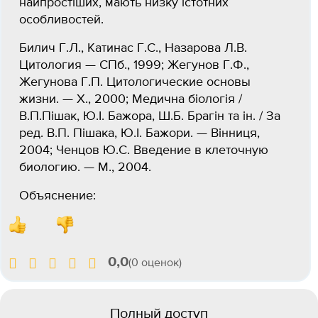
найпростіших, мають низку істотних
особливостей.
Билич Г.Л., Катинас Г.С., Назарова Л.В.
Цитология — СПб., 1999; Жегунов Г.Ф.,
Жегунова Г.П. Цитологические основы
жизни. — Х., 2000; Медична біологія /
В.П.Пішак, Ю.І. Бажора, Ш.Б. Брагін та ін. / За
ред. В.П. Пішака, Ю.І. Бажори. — Вінниця,
2004; Ченцов Ю.С. Введение в клеточную
биологию. — М., 2004.
Объяснение:
0,0
(0 оценок)
Полный доступ