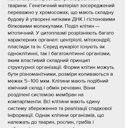
тварини. Генетичний матеріал зосереджений
переважно у хромосомах, що мають складну
будову й утворені нитками ДНК і гістоновими
білковими молекулами. Поділ клітин —
мітотичний. У цитоплазмі розрізняють багато
характерних органел: центріолі, мітохондрії,
пластиди та ін. Серед еукаріот існують як
одноклітинні, так і багатоклітинні організми,
яким властивий складний принцип
структурної організації. Форми клітин можуть
бути різноманітними, розміри коливаються в
межах 5–100 мкм. Клітини мають подібний
хімічний склад і обмін речовин. Вони
розділені системою мембран на
компартменти. Всі клітини мають єдину
систему збереження та реалізації спадкової
інформації. Однак клітини організмів, що
належать до тварин, рослин, грибів і