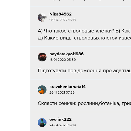
Nika34562
03.04.2022 16:13
А) Что такое стволовые клетки? Б) Ка
Д) Какие виды стволовых клеток изве
haydarakyol1986
16.01.2020 05:39
Підготувати повідомлення про адаптац
kravchenkonata14
26.11.2021 07:25
Скласти сенкан: рослини,ботаніка, гриби
evelink222
24.04.2023 19:19