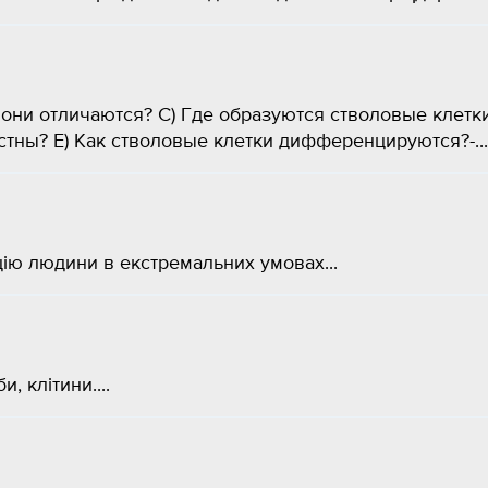
к они отличаются? С) Где образуются стволовые клетк
стны? Е) Как стволовые клетки дифференцируются?-...
ію людини в екстремальних умовах...
, клітини....