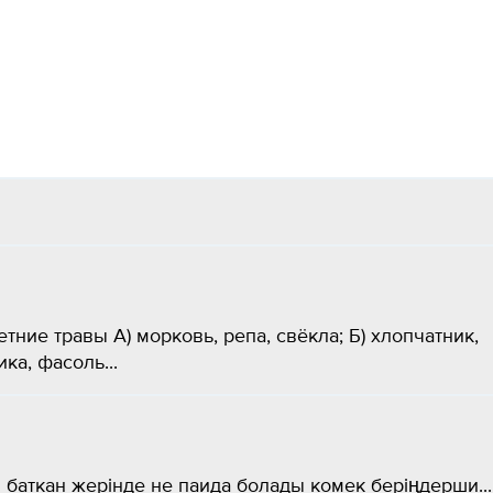
тние травы А) морковь, репа, свёкла; Б) хлопчатник,
а, фасоль​...
баткан жерінде не паида болады комек беріңдерши​...