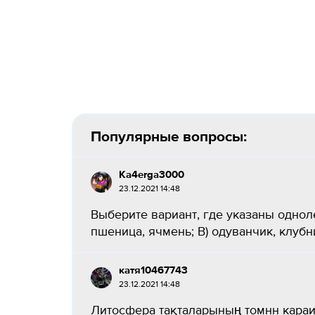
Популярные вопросы:
Ka4erga3000
23.12.2021 14:48
Выберите вариант, где указаны одноле
пшеница, ячмень; В) одуванчик, клубник
катя10467743
23.12.2021 14:48
Литосфера тақталарының томнн караи 