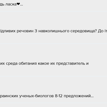
дь ласка❤...
кідливих речовин З навколишнього середовища? До і
их среда обитания какое их представитель и
раинских ученых-биологов 8-12 предложений...