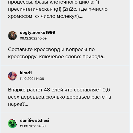
процессы. фазы клеточного цикла: 1)
пресинтетическая (g1) (2n2c, где n-число
хромосом, c- число молекул)....
degtyarenko1999
08.12.2022 10:09
Составьте кроссворд и вопросы по
кроссворду. ключевое слово: природа...
kimd1
11.10.2021 14:06
Впарке растет 48 елей,что составляет 0,6
всех деревьев.сколько деревьев растет в
парке?...
daniliwotchesi
12.08.2021 14:53