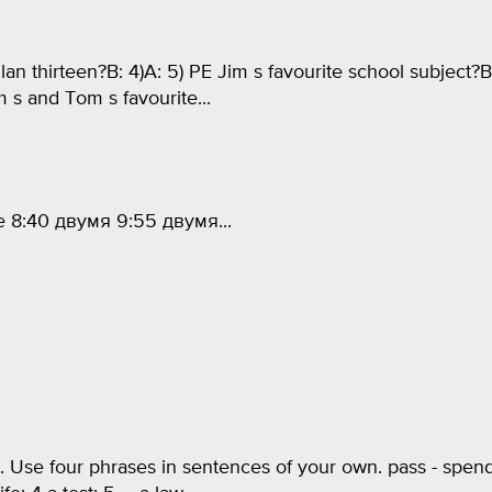
lan thirteen?B: 4)A: 5) PE Jim s favourite school subject?B
m s and Tom s favourite...
 8:40 двумя 9:55 двумя...
 Use four phrases in sentences of your own. pass - spend