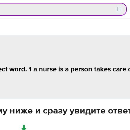
ect word. 1 a nurse is a person takes care 
у ниже и сразу увидите отве
↓