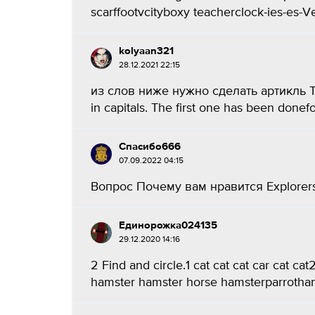
scarffootvcityboxy teacherclock-ies-es-V
kolyaan321
28.12.2021 22:15
из слов ниже нужно сделать артикль Tas
in capitals. The first one has been do
Спасибо666
07.09.2022 04:15
Вопрос Почему вам нравится Explorers 
Единорожка024135
29.12.2020 14:16
2 Find and circle.1 cat cat cat car cat c
hamster hamster horse hamsterparrothams