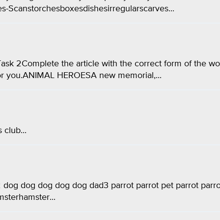
es-Scanstorchesboxesdishesirregularscarves...
k 2Complete the article with the correct form of the wo
nefor you.ANIMAL HEROESA new memorial,...
club...
at2 dog dog dog dog dog dad3 parrot parrot pet parrot parr
terhamster​...