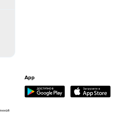
App
енной