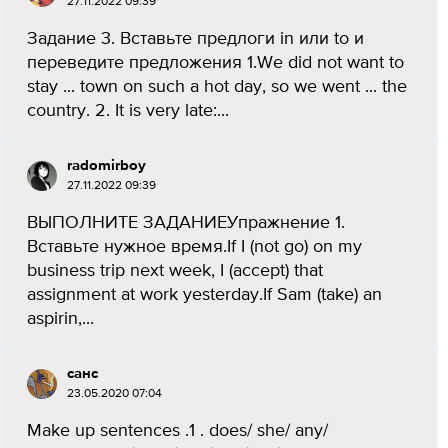
27.11.2022 09:39
Задание 3. Вставьте предлоги in или to и
переведите предложения 1.We did not want to
stay ... town on such a hot day, so we went ... the
country. 2. It is very late:...
radomirboy
27.11.2022 09:39
ВЫПОЛНИТЕ ЗАДАНИЕУпражнение 1.
Вставьте нужное время.If I (not go) on my
business trip next week, I (accept) that
assignment at work yesterday.If Sam (take) an
aspirin,...
санс
23.05.2020 07:04
Make up sentences .1 . does/ she/ any/