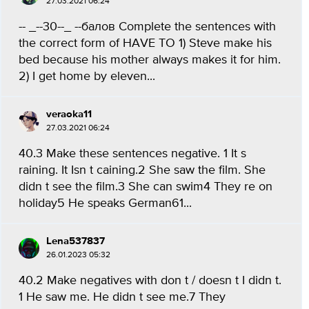
27.03.2021 06:24
-- _--30--_ --балов Complete the sentences with
the correct form of HAVE TO 1) Steve make his
bed because his mother always makes it for him.
2) I get home by eleven...
veraoka11
27.03.2021 06:24
40.3 Make these sentences negative. 1 It s
raining. It Isn t caining.2 She saw the film. She
didn t see the film.3 She can swim4 They re on
holiday5 He speaks German61...
Lena537837
26.01.2023 05:32
40.2 Make negatives with don t / doesn t I didn t.
1 He saw me. He didn t see me.7 They