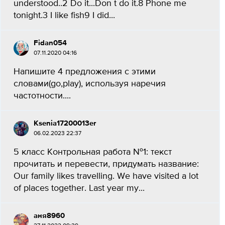
understood..2 Do it...Don t do it.8 Phone me
tonight.3 I like fish9 I did...
Fidan054
07.11.2020 04:16
Напишите 4 предложения с этими
словами(go,play), используя наречия
частотности....
Ksenia17200013er
06.02.2023 22:37
5 класс Контрольная работа №1: текст
прочитать и перевести, придумать название:
Our family likes travelling. We have visited a lot
of places together. Last year my...
аня8960