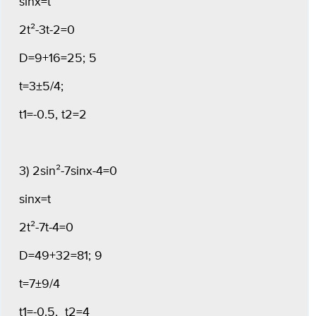
sinx=t
2t²-3t-2=0
D=9+16=25; 5
t=3±5/4;
t1=-0.5, t2=2
3) 2sin²-7sinx-4=0
sinx=t
2t²-7t-4=0
D=49+32=81; 9
t=7±9/4
t1=-0.5, t2=4