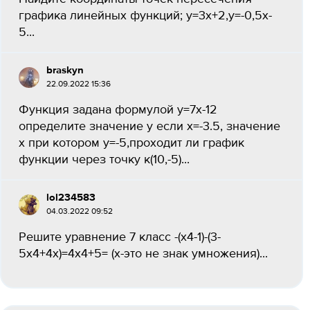
графика линейных функций; y=3x+2,y=-0,5x-
5...
braskyn
22.09.2022 15:36
Функция задана формулой у=7х-12
определите значение у если х=-3.5, значение
х при котором у=-5,проходит ли график
функции через точку к(10,-5)​...
lol234583
04.03.2022 09:52
Решите уравнение 7 класс -(х4-1)-(3-
5х4+4х)=4х4+5= (х-это не знак умножения)...