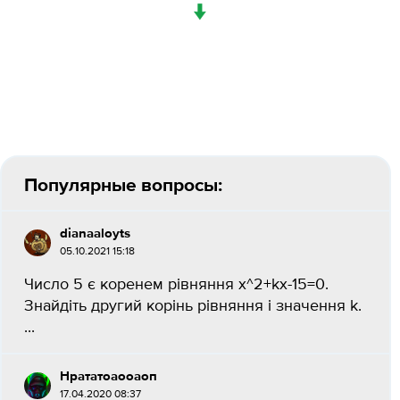
↓
Популярные вопросы:
dianaaloyts
05.10.2021 15:18
Число 5 є коренем рівняння x^2+kx-15=0.
Знайдіть другий корінь рівняння і значення k.​
...
Нрататоаооаоп
17.04.2020 08:37