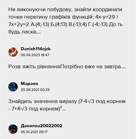
Не виконуючи побудову, знайти координати
точки перетину графіків функцій: 4x-y=29 і
7x+2y=2 А.(4;-13) Б.(4;13) В.(-13;4) Г.(-4;-13) До ть
будь ласка....
Danich114ejck
05.04.2023 18:47
Розв яжіть рівнянняПотрібно вже на завтра....
Марано
25.09.2021 00:39
Знайдить значення виразу (7-4√3 под корнем
- 7+4√3 под корнем)²...
Данилка20022002
05.10.2021 09:17