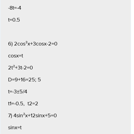
-8t=-4
t=0.5
6) 2cos²x+3cosx-2=0
cosx=t
2t²+3t-2=0
D=9+16=25; 5
t=-3±5/4
t1=-0.5, t2=2
7) 4sin²x+12sinx+5=0
sinx=t