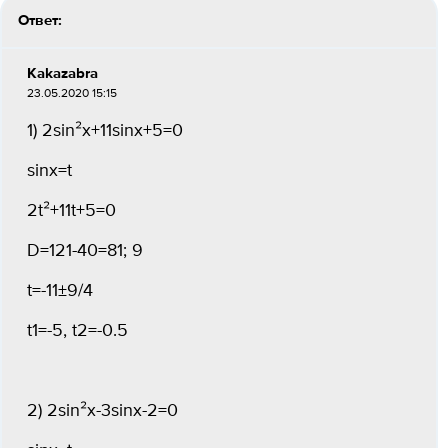
Ответ:
Kakazabra
23.05.2020 15:15
1) 2sin²x+11sinx+5=0
sinx=t
2t²+11t+5=0
D=121-40=81; 9
t=-11±9/4
t1=-5, t2=-0.5
2) 2sin²x-3sinx-2=0