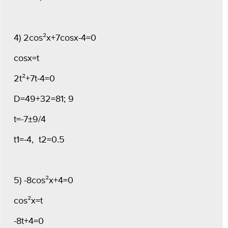
4) 2cos²x+7cosx-4=0
cosx=t
2t²+7t-4=0
D=49+32=81; 9
t=-7±9/4
t1=-4, t2=0.5
5) -8cos²x+4=0
cos²x=t
-8t+4=0