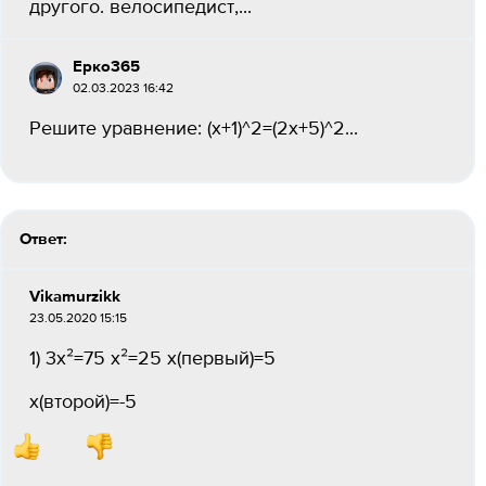
другого. велосипедист,...
Ерко365
02.03.2023 16:42
Решите уравнение: (x+1)^2=(2x+5)^2...
Ответ:
Vikamurzikk
23.05.2020 15:15
1) 3х²=75 х²=25 x(первый)=5
x(второй)=-5