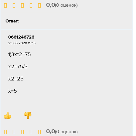
0,0
(0 оценок)
Ответ:
0661246726
23.05.2020 15:15
1)3x*2=75
x2=75/3
x2=25
x=5
0,0
(0 оценок)