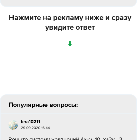
Нажмите на рекламу ниже и сразу
увидите ответ
↓
Популярные вопросы:
lera10211
29.09.2020 16:44
Решите систему уравнений 4х+у=10, х+3у=-3...