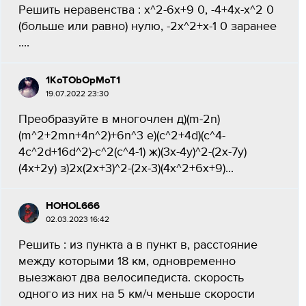
Решить неравенства : x^2-6x+9 0, -4+4x-x^2 0
(больше или равно) нулю, -2x^2+x-1 0 заранее
....
1KoTObOpMoT1
19.07.2022 23:30
Преобразуйте в многочлен д)(m-2n)
(m^2+2mn+4n^2)+6n^3 е)(c^2+4d)(c^4-
4c^2d+16d^2)-c^2(c^4-1) ж)(3x-4y)^2-(2x-7y)
(4x+2y) з)2x(2x+3)^2-(2x-3)(4x^2+6x+9)...
HOHOL666
02.03.2023 16:42
Решить : из пункта а в пункт в, расстояние
между которыми 18 км, одновременно
выезжают два велосипедиста. скорость
одного из них на 5 км/ч меньше скорости