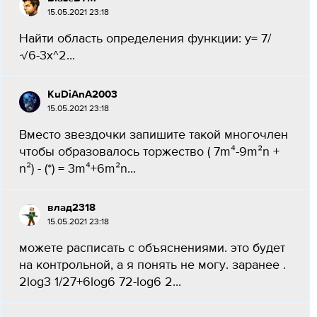
15.05.2021 23:18
Найти область определения функции: у= 7/
√6-3х^2...
KuDiAnA2003
15.05.2021 23:18
Вместо звездочки запишите такой многочлен
чтобы образовалось торжество ( 7m⁴-9m²n +
n²) - (*) = 3m⁴+6m²n...
влад2318
15.05.2021 23:18
можете расписать с объяснениями. это будет
на контрольной, а я понять не могу. заранее .
2log3 1/27+6log6 72-log6 2...