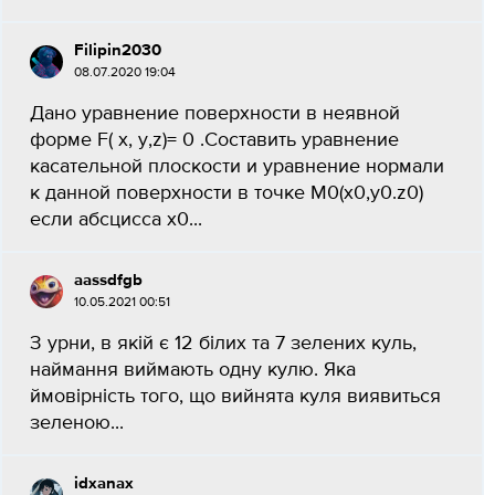
Filipin2030
08.07.2020 19:04
Дано уравнение поверхности в неявной
форме F( x, y,z)= 0 .Составить уравнение
касательной плоскости и уравнение нормали
к данной поверхности в точке М0(х0,y0.z0)
если абсцисса x0...
aassdfgb
10.05.2021 00:51
З урни, в якій є 12 білих та 7 зелених куль,
наймання виймають одну кулю. Яка
ймовірність того, що вийнята куля виявиться
зеленою...
idxanax