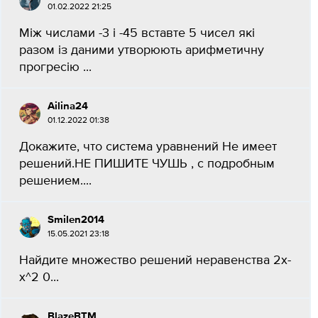
01.02.2022 21:25
Між числами -3 і -45 вставте 5 чисел які
разом із даними утворюють арифметичну
прогресію ​...
Ailina24
01.12.2022 01:38
Докажите, что система уравнений Не имеет
решений.НЕ ПИШИТЕ ЧУШЬ , с подробным
решением.​...
Smilen2014
15.05.2021 23:18
Найдите множество решений неравенства 2х-
х^2 0...
BlazeBTM