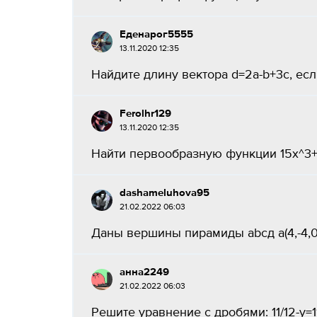
Еденарог5555
13.11.2020 12:35
Найдите длину вектора d=2a-b+3c, если a ( -1
Ferolhr129
13.11.2020 12:35
Найти первообразную функции 15x^3+2
dashameluhova95
21.02.2022 06:03
Даны вершины пирамиды abcд a(4,-4,0),b(
анна2249
21.02.2022 06:03
Решите уравнение с дробями: 11/12-y=11