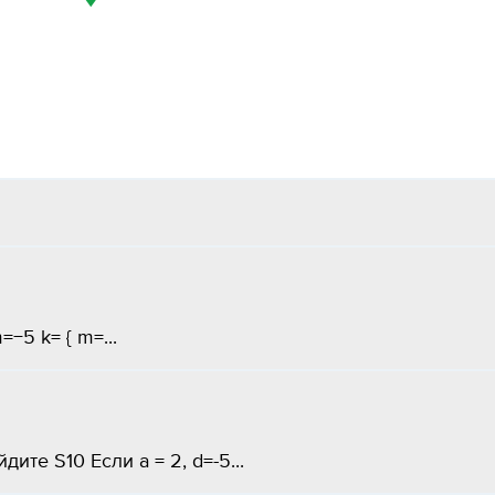
−5 k= { m=...
те S10 Если а = 2, d=-5​...