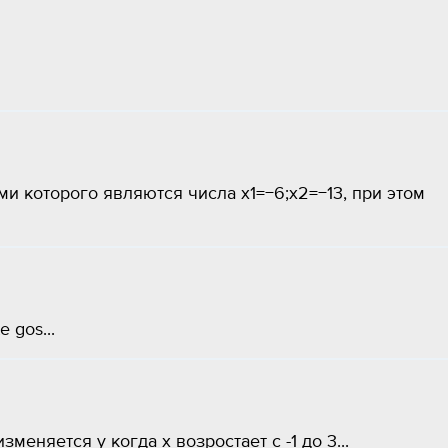
и которого являются числа x1=−6;x2=−13, при этом
 gos...
меняется y когда x возростает с -1 до 3...