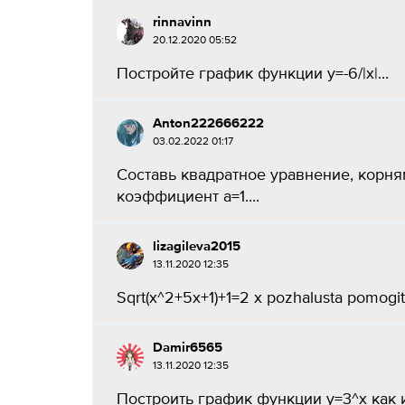
rinnavinn
20.12.2020 05:52
Постройте график функции y=-6/|x|...
Anton222666222
03.02.2022 01:17
Составь квадратное уравнение, корням
коэффициент a=1....
lizagileva2015
13.11.2020 12:35
Sqrt(x^2+5x+1)+1=2 x pozhalusta pomogite
Damir6565
13.11.2020 12:35
Построить график функции y=3^x как из