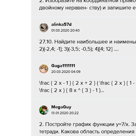
2. Изобразите на координатной прям
двойному неравен- ству) и запишите его
alinka57d
01.03.2020 20:40
27.10. Найдите наибольшее и наименьше
2)(-2,4; -1]; 3)(-3,5; -0,5); 4)[4; 12] ....
Gaga1111111
20.03.2020 04:09
\frac { 2 x - 1 } { 2 x + 2 } ( \frac { 2 x } { 1 -
\frac { 2 x } { 8 x ^ { 3 } - 1 }...
MegaGuy
13.01.2020 20:22
2. Постройте график функции y=7/x. 
тетради. Какова область определения