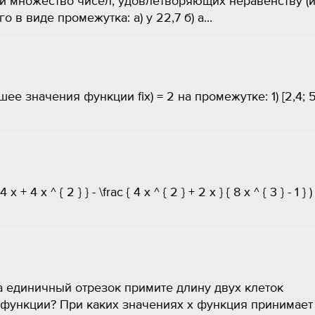
ой множество чисел, удовлетворяющих неравенству (
 в виде промежутка: а) у 22,7 б) а...
е значения функции fix) = 2 на промежутке: 1) [2,4; 5
 4 x + 4 x ^ { 2 } } - \frac { 4 x ^ { 2 } + 2 x } { 8 x ^ { 3 } - 1 } )
За единичный отрезок примите длину двух клеток
 функции? При каких значениях x функция принимает