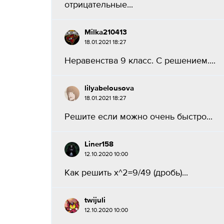
отрицательные...
Milka210413
18.01.2021 18:27
Неравенства 9 класс. С решением....
lilyabelousova
18.01.2021 18:27
Решите если можно очень быстро​...
Liner158
12.10.2020 10:00
Как решить x^2=9/49 (дробь)​...
twijuli
12.10.2020 10:00