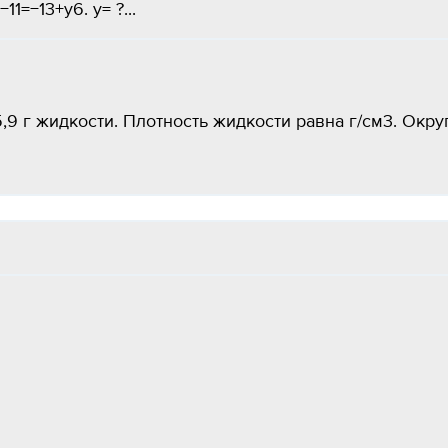
1=−13+y6. y= ?...
9 г жидкости. Плотность жидкости равна г/см3. Окру