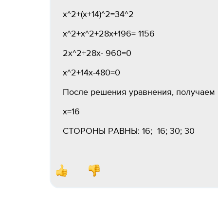
x^2+(x+14)^2=34^2
x^2+x^2+28x+196= 1156
2x^2+28x- 960=0
x^2+14x-480=0
После решения уравнения, получаем
x=16
СТОРОНЫ РАВНЫ: 16; 16; 30; 30