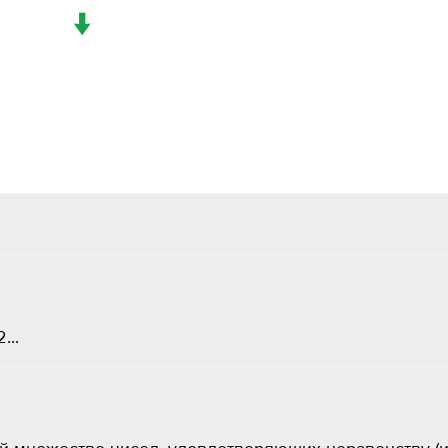
↓
...