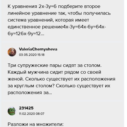
К уравнения 2х-3у=6 подберите второе
линейное уравнение так, чтобы получилась
система уравнений, которая имеет
единственное решение4x-3y=64x-6y=64x-
6y=126x-9y=12​...
ValeriaChernysheva
03.05.2020 15:18
Три супружеские пары сидят за столом.
Каждый мужчина сидит рядом со своей
женой. Сколько существует их расположения
за круглым столом? Сколько существует их
расположения за...
231425
11.02.2020 08:07
Разложи на множители: