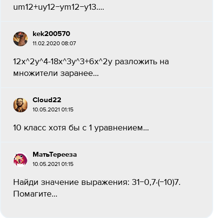
um12+uy12−ym12−y13....
kek200570
11.02.2020 08:07
12х^2у^4-18х^3у^3+6х^2у разложить на
множители заранее...
Cloud22
10.05.2021 01:15
10 класс хотя бы с 1 уравнением...
МатьТерееза
10.05.2021 01:15
Найди значение выражения: 31−0,7⋅(−10)7.
Помагите...