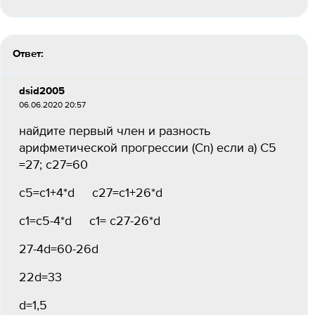
Ответ:
dsid2005
06.06.2020 20:57
найдите первый член и разность
арифметической прогрессии (Cn) если а) С5
=27; с27=60
с5=с1+4*d c27=c1+26*d
c1=c5-4*d c1= c27-26*d
27-4d=60-26d
22d=33
d=1,5