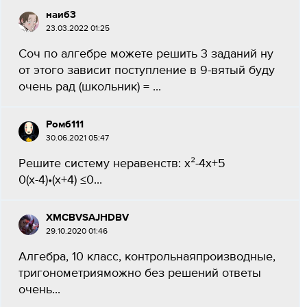
наиб3
23.03.2022 01:25
Соч по алгебре можете решить 3 заданий ну
от этого зависит поступление в 9-вятый буду
очень рад (школьник) = ​...
Ромб111
30.06.2021 05:47
Решите систему неравенств: х²-4х+5
0(х-4)•(х+4) ≤0​...
XMCBVSAJHDBV
29.10.2020 01:46
Алгебра, 10 класс, контрольнаяпроизводные,
тригонометрияможно без решений ответы
очень...