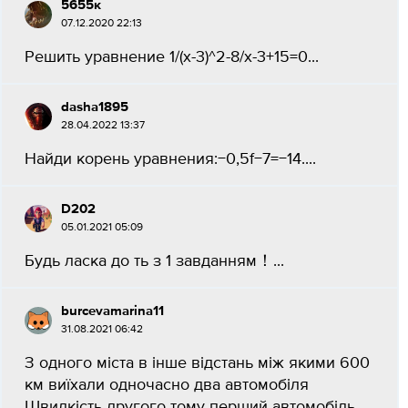
5655к
07.12.2020 22:13
Решить уравнение 1/(x-3)^2-8/x-3+15=0...
dasha1895
28.04.2022 13:37
Найди корень уравнения:−0,5f−7=−14.​...
D202
05.01.2021 05:09
Будь ласка до ть з 1 завданням！...
burcevamarina11
31.08.2021 06:42
З одного міста в інше відстань між якими 600
км виїхали одночасно два автомобіля
Швидкість другого тому перший автомобіль