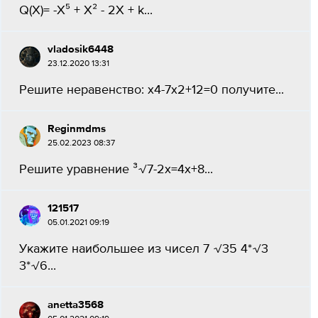
Q(X)= -X⁵ + X² - 2X + k​...
vladosik6448
23.12.2020 13:31
Решите неравенство: x4-7x2+12=0 получите...
Reginmdms
25.02.2023 08:37
Решите уравнение ³√7-2х=4х+8...
121517
05.01.2021 09:19
Укажите наибольшее из чисел 7 √35 4*√3
3*√6...
anetta3568