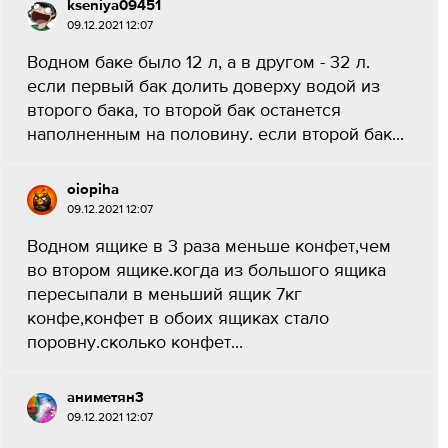
kseniya09451
09.12.2021 12:07
Водном баке было 12 л, а в другом - 32 л.
если первый бак долить доверху водой из
второго бака, то второй бак останется
наполненным на половину. если второй бак...
oiopiha
09.12.2021 12:07
Водном ящике в 3 раза меньше конфет,чем
во втором ящике.когда из большого ящика
пересыпали в меньший ящик 7кг
конфе,конфет в обоих ящиках стало
поровну.сколько конфет...
аниметян3
09.12.2021 12:07