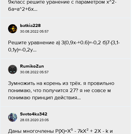
9класс решите уранение с параметром x^2-
6a=a^2+6x...
batkia228
30.08.2022 05:57
Решите уравнение а) 3(0,9x-+0.6)=-0,2 б)7-(3,1-
0,1y)=-0,2y...
RumikoZun
30.08.2022 05:57
3умножить на корень из трёх. я провильно
понимаю, что получится 27? я не совсе м
понимаю принцип действия...
Sveto4ka342
28.03.2020 23:05
Даны многочлены P(X)=X⁵ - 7kX² + 2X - k и