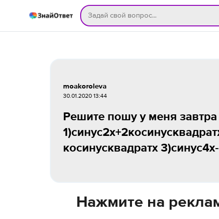
moakoroleva
30.01.2020 13:44
Решите пошу у меня завтра
1)синус2х+2косинусквадрат
косинусквадратх 3)синус4х
Нажмите на реклам