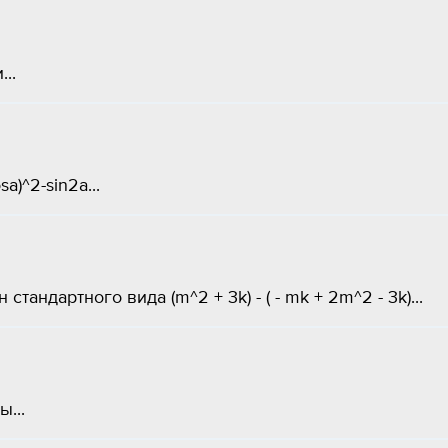
..
)^2-sin2a...
андартного вида (m^2 + 3k) - ( - mk + 2m^2 - 3k)...
...