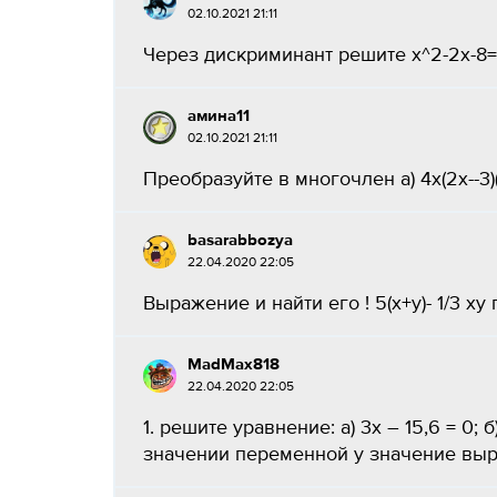
02.10.2021 21:11
Через дискриминант решите х^2-2х-8=0
амина11
02.10.2021 21:11
Преобразуйте в многочлен а) 4х(2х--3)(х+3)
basarabbozya
22.04.2020 22:05
Выражение и найти его ! 5(x+y)- 1/3 xy п
MadMax818
22.04.2020 22:05
1. решите уравнение: а) 3х – 15,6 = 0; б)
значении переменной у значение выраж