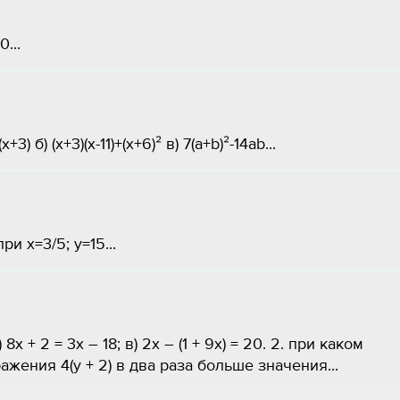
...
 б) (х+3)(х-11)+(х+6)² в) 7(а+b)²-14ab...
ри x=3/5; y=15...
 8х + 2 = 3х – 18; в) 2х – (1 + 9х) = 20. 2. при каком
ения 4(у + 2) в два раза больше значения...