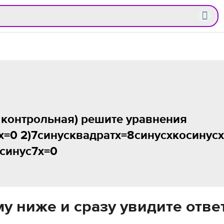
 контрольная) решите уравнения
х=0 2)7синусквадратх=8синусхкосинусх
-синус7х=0
у ниже и сразу увидите отве