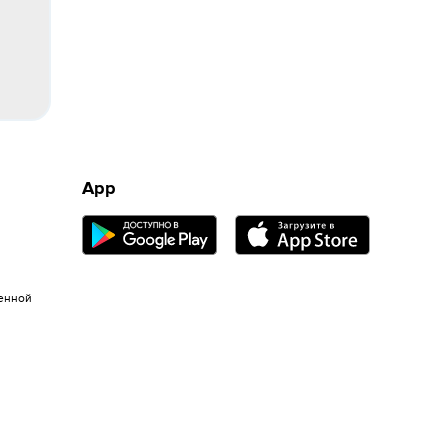
App
енной