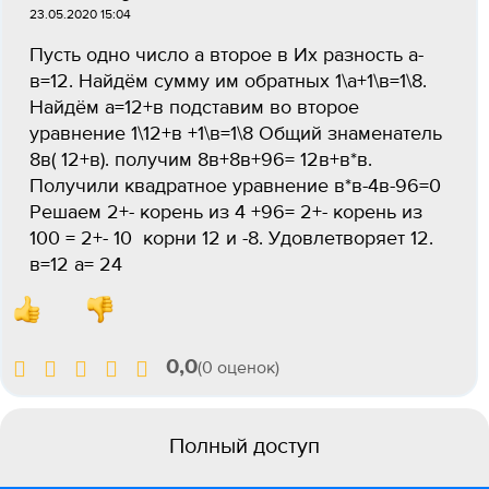
23.05.2020 15:04
Пусть одно число а второе в Их разность а-
в=12. Найдём сумму им обратных 1\а+1\в=1\8.
Найдём а=12+в подставим во второе
уравнение 1\12+в +1\в=1\8 Общий знаменатель
8в( 12+в). получим 8в+8в+96= 12в+в*в.
Получили квадратное уравнение в*в-4в-96=0
Решаем 2+- корень из 4 +96= 2+- корень из
100 = 2+- 10 корни 12 и -8. Удовлетворяет 12.
в=12 а= 24
0,0
(0 оценок)
Полный доступ