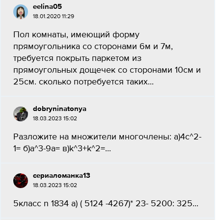
eelina05
18.01.2020 11:29
Пол комнаты, имеющий форму
прямоугольника со сторонами 6м и 7м,
требуется покрыть паркетом из
прямоугольных дощечек со сторонами 10см и
25см. сколько потребуется таких...
dobryninatonya
18.03.2023 15:02
Разложите на множители многочлены: а)4с^2-
1= б)а^3-9а= в)k^3+k^2=...
сериаломанка13
18.03.2023 15:02
5класс n 1834 a) ( 5124 -4267)* 23- 5200: 325...