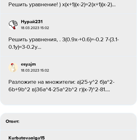
Решить уравнение! ) x(x+1)(x-2)=2(x+1)(x-2)...
Нурай231
18.03.2023 15:02
Решить уравнения, . 3(0.9х-+0.6)=-0.2 7-(3.1-
0.1y)=3-0.2y...
esyajm
18.03.2023 15:02
Разложите на множители: а)25-у^2 б)a^2-
6b+9b^2 в)36a^4-25а^2b^2 г)(x-7)^2-81....
Ответ:
Kurbatovaolga15