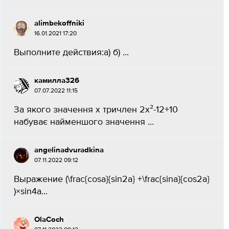
alimbekoffniki
16.01.2021 17:20
Выполните действия:а) б) ​...
камилла326
07.07.2022 11:15
За якого значення х тричлен 2х²-12+10
набуває найменшого значення ​...
angelinadvuradkina
07.11.2022 09:12
Выражение (\frac{cosa}{sin2a} +\frac{sina}{cos2a}
)×sin4a...
OlaCoch