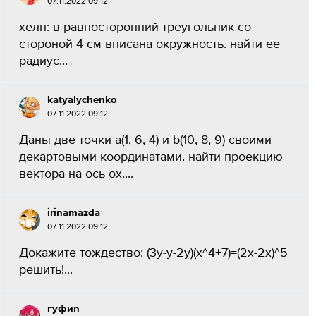
07.11.2022 09:12
хелп: в равносторонний треугольник со
стороной 4 см вписана окружность. найти ее
радиус...
katyalychenko
07.11.2022 09:12
Даны две точки a(1, 6, 4) и b(10, 8, 9) своими
декартовыми координатами. найти проекцию
вектора на ось ox....
irinamazda
07.11.2022 09:12
Докажите тождество: (3у-у-2у)(х^4+7)=(2x-2x)^5
решить!...
гуфиn