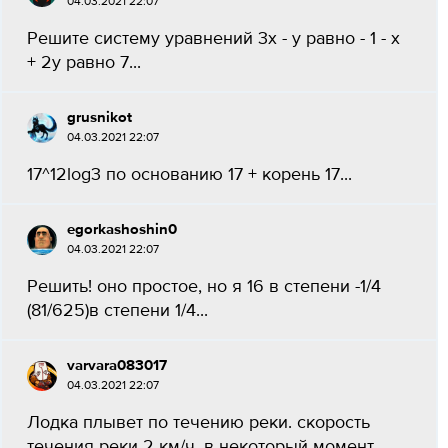
04.03.2021 22:07
Решите систему уравнений 3x - у равно - 1 - х
+ 2у равно 7...
grusnikot
04.03.2021 22:07
17^12log3 по основанию 17 + корень 17...
egorkashoshin0
04.03.2021 22:07
Решить! оно простое, но я 16 в степени -1/4
(81/625)в степени 1/4...
varvara083017
04.03.2021 22:07
Лодка плывет по течению реки. скорость
течения реки 2 км/ч. в некоторый момент