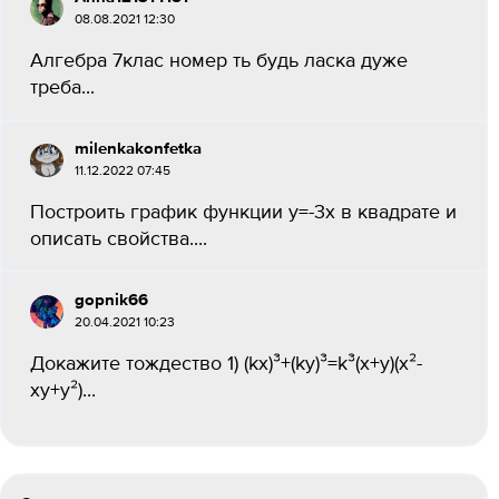
08.08.2021 12:30
Алгебра 7клас номер ть будь ласка дуже
треба​...
milenkakonfetka
11.12.2022 07:45
Построить график функции у=-3х в квадрате и
описать свойства....
gopnik66
20.04.2021 10:23
Докажите тождество 1) (kx)³+(ky)³=k³(x+y)(x²-
xy+y²)...