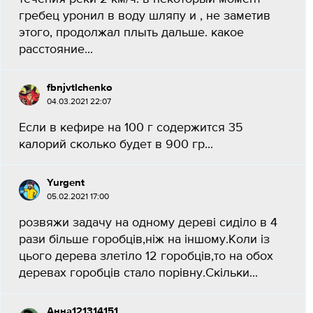
гребец уронил в воду шляпу и , не заметив
этого, продолжал плыть дальше. какое
расстояние...
fbnjvtlchenko
04.03.2021 22:07
Если в кефире на 100 г содержится 35
калорий сколько будет в 900 гр...
Yurgent
05.02.2021 17:00
розвяжи задачу на одному дереві сиділо в 4
рази більше горобців,ніж на іншому.Коли із
цього дерева злетіло 12 горобців,то на обох
деревах горобців стало порівну.Скільки...
Анна121314151