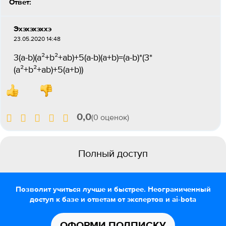
Ответ:
Эхэхэхэххэ
23.05.2020 14:48
3(a-b)(a²+b²+ab)+5(a-b)(a+b)=(a-b)*(3*
(a²+b²+ab)+5(a+b))
0,0
(0 оценок)
Полный доступ
Позволит учиться лучше и быстрее. Неограниченный
доступ к базе и ответам от экспертов и ai-bota
ОФОРМИ ПОДПИСКУ