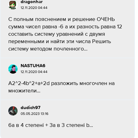
dragonhar
12.11.2020 04:44
С полным пояснением и решение ОЧЕНЬ
сумма чисел равна -6 а их разность равна 12
составить систему уравнений с двумя
переменными и найти эти числа Решить
систему методом почленного...
NASTUHA6
12.11.2020 04:44
A2^2-4b^2+a+2d разложить многочлен на
множители...
dudich97
05.05.2023 13:16
6а в 4 степені + 3а в 3 степені b​...