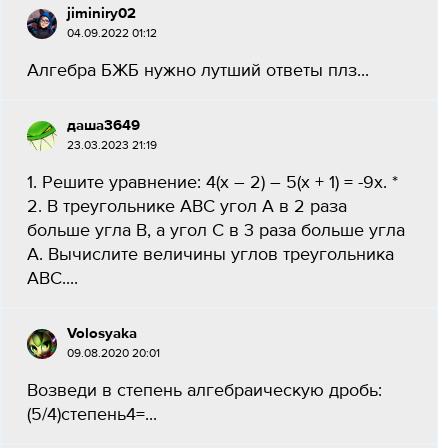
jiminiry02
04.09.2022 01:12
Алгебра БЖБ нужно лутший ответы плз​...
даша3649
23.03.2023 21:19
1. Решите уравнение: 4(х – 2) – 5(х + 1) = -9х. *
2. В треугольнике АВС угол А в 2 раза
больше угла В, а угол С в 3 раза больше угла
А. Вычислите величины углов треугольника
АВС....
Volosyaka
09.08.2020 20:01
Возведи в степень алгебраическую дробь:
(5/4)степень4=...