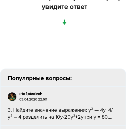
увидите ответ
↓
Популярные вопросы:
eto1pizdech
03.04.2020 22:50
3. Найдите значение выражения: у² — 4y+4/
у² – 4 разделить на 10y-20у²+2yпри у = 80.​...