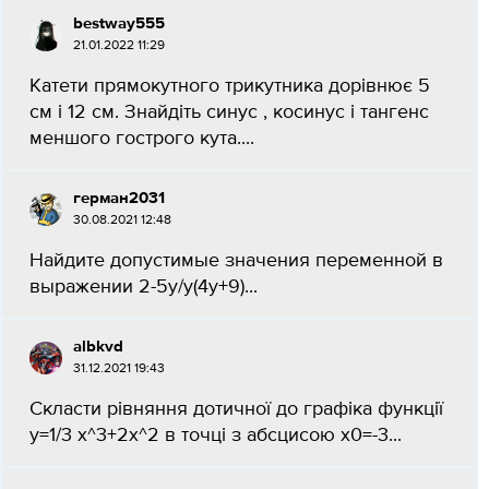
bestway555
21.01.2022 11:29
Катети прямокутного трикутника дорівнює 5
см і 12 см. Знайдіть синус , косинус і тангенс
меншого гострого кута.​...
герман2031
30.08.2021 12:48
Найдите допустимые значения переменной в
выражении 2-5y/y(4y+9)​...
albkvd
31.12.2021 19:43
Скласти рівняння дотичної до графіка функції
y=1/3 x^3+2x^2 в точці з абсцисою x0=-3...