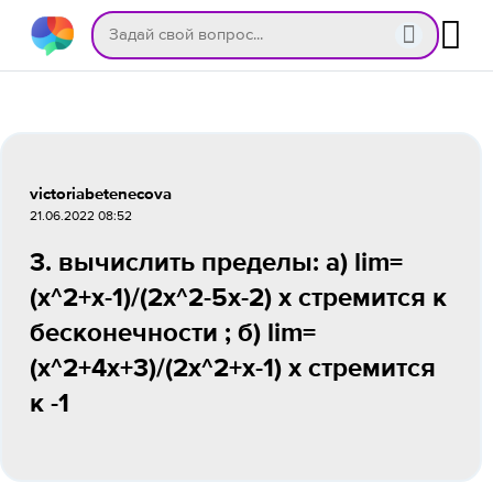
victoriabetenecova
21.06.2022 08:52
3. вычислить пределы: а) lim=
(x^2+x-1)/(2x^2-5x-2) x стремится к
бесконечности ; б) lim=
(x^2+4x+3)/(2x^2+x-1) x стремится
к -1