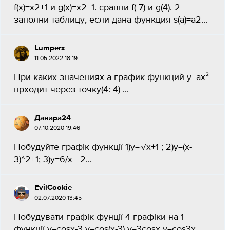
f(x)=x2+1 и g(x)=x2−1. сравни f(-7) и g(4). 2
заполни таблицу, если дана функция s(a)=a2...
Lumperz
11.05.2022 18:19
При каких значениях a график функций y=ax²
прходит через точку(4: 4) ​...
Данара24
07.10.2020 19:46
Побудуйте графік функції 1)y=√x+1 ; 2)y=(x-
3)^2+1; 3)y=6/x - 2...
ЕvilСookie
02.07.2020 13:45
Побудувати графік фунції 4 графіки на 1
функції y=cosx-3 y=cos(x-3) y=3cosx y=cos3x...