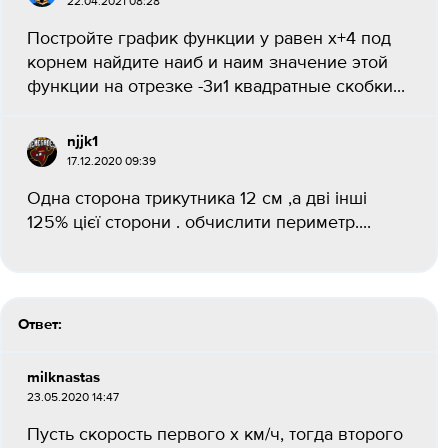
22.04.2021 08:28
Постройте график функции у равен х+4 под
корнем найдите наиб и наим значение этой
функции на отрезке -3и1 квадратные скобки...
njjk1
17.12.2020 09:39
Одна сторона трикутника 12 см ,а дві інші
125% цієї сторони . обчислити периметр....
Ответ:
milknastas
23.05.2020 14:47
Пусть скорость первого х км/ч, тогда второго