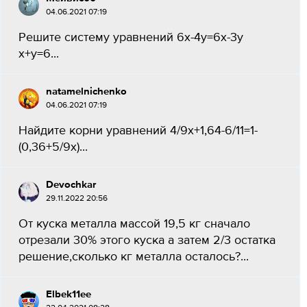
04.06.2021 07:19
Решите систему уравнений 6x-4y=6x-3y
x+y=6...
natamelnichenko
04.06.2021 07:19
Найдите корни уравнений 4/9x+1,64-6/11=1-
(0,36+5/9x)...
Devochkar
29.11.2022 20:56
От куска металла массой 19,5 кг сначало
отрезали 30% этого куска а затем 2/3 остатка
решение,сколько кг металла осталось?...
Elbek11ee