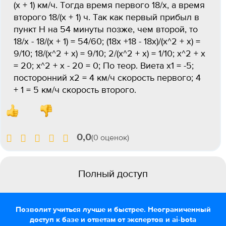
(х + 1) км/ч. Тогда время первого 18/х, а время
второго 18/(х + 1) ч. Так как первый прибыл в
пункт Н на 54 минуты позже, чем второй, то
18/х - 18/(х + 1) = 54/60; (18х +18 - 18х)/(х^2 + х) =
9/10; 18/(х^2 + х) = 9/10; 2/(х^2 + х) = 1/10; х^2 + х
= 20; х^2 + х - 20 = 0; По теор. Виета х1 = -5;
посторонний х2 = 4 км/ч скорость первого; 4
+ 1 = 5 км/ч скорость второго.
0,0
(0 оценок)
Полный доступ
Позволит учиться лучше и быстрее. Неограниченный
доступ к базе и ответам от экспертов и ai-bota