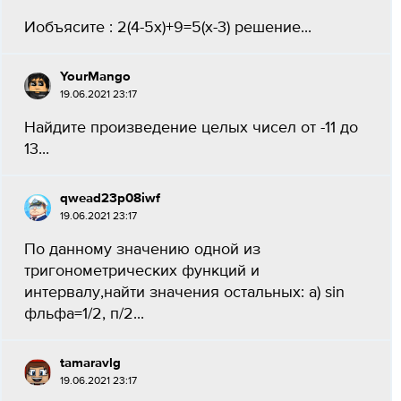
Иобъясите : 2(4-5x)+9=5(x-3) решение...
YourMango
19.06.2021 23:17
Найдите произведение целых чисел от -11 до
13...
qwead23p08iwf
19.06.2021 23:17
По данному значению одной из
тригонометрических функций и
интервалу,найти значения остальных: а) sin
фльфа=1/2, п/2...
tamaravlg
19.06.2021 23:17