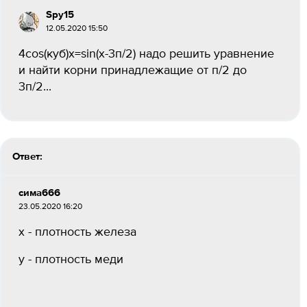
Spy15
12.05.2020 15:50
4cos(куб)x=sin(x-3п/2) надо решить уравнение
и найти корни принадлежащие от п/2 до
3п/2...
Ответ:
сима666
23.05.2020 16:20
х - плотность железа
у - плотность меди