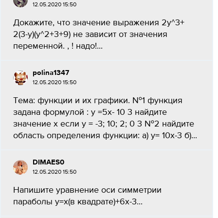
12.05.2020 15:50
Докажите, что значение выражения 2у^3+
2(3-у)(у^2+3+9) не зависит от значения
переменной. , ! надо!...
polina1347
12.05.2020 15:50
Тема: функции и их графики. №1 функция
задана формулой : у =5х- 10 3 найдите
значение х если у = -3; 10; 2; 0 3 №2 найдите
область определения функции: а) у= 10х-3 б)...
DIMAES0
12.05.2020 15:50
Напишите уравнение оси симметрии
параболы y=x(в квадрате)+6x-3...