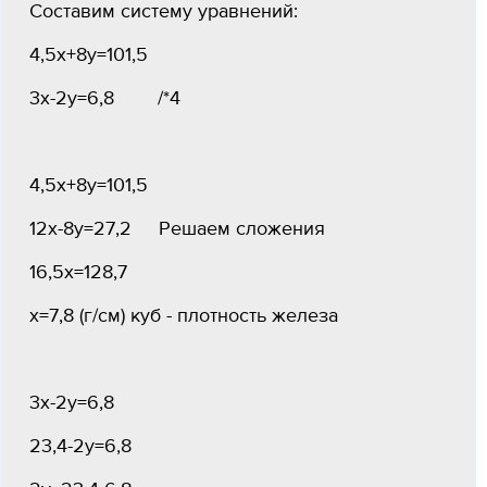
Составим систему уравнений:
4,5х+8у=101,5
3х-2у=6,8 /*4
4,5х+8у=101,5
12х-8у=27,2 Решаем сложения
16,5х=128,7
х=7,8 (г/см) куб - плотность железа
3х-2у=6,8
23,4-2у=6,8