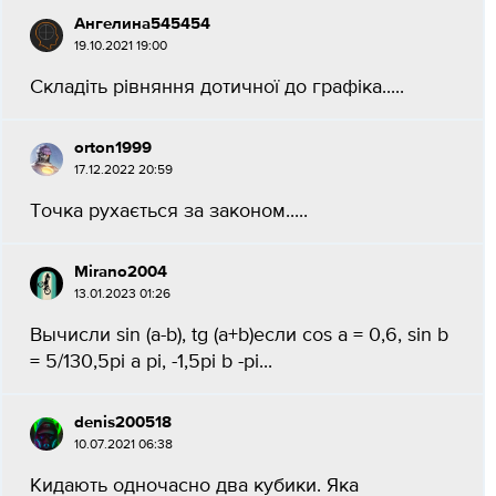
Ангелина545454
19.10.2021 19:00
Складіть рівняння дотичної до графіка..​...
orton1999
17.12.2022 20:59
Точка рухається за законом..​...
Mirano2004
13.01.2023 01:26
Вычисли sin (a-b), tg (a+b)если cos a = 0,6, sin b
= 5/130,5pi a pi, -1,5pi b -pi​...
denis200518
10.07.2021 06:38
Кидають одночасно два кубики. Яка