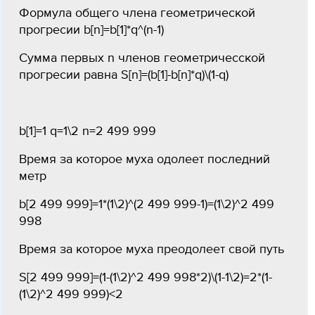
Формула общего члена геометрической
прогресии b[n]=b[1]*q^(n-1)
Сумма первых n членов геометричесской
прогресии равна S[n]=(b[1]-b[n]*q)\(1-q)
b[1]=1 q=1\2 n=2 499 999
Время за которое муха одолеет последний
метр
b[2 499 999]=1*(1\2)^(2 499 999-1)=(1\2)^2 499
998
Время за которое муха преодолеет свой путь
S[2 499 999]=(1-(1\2)^2 499 998*2)\(1-1\2)=2*(1-
(1\2)^2 499 999)<2