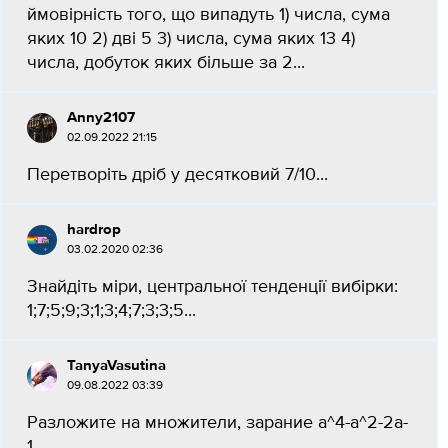
ймовірність того, що випадуть 1) числа, сума
яких 10 2) дві 5 3) числа, сума яких 13 4)
числа, добуток яких більше за 2...
Anny2107
02.09.2022 21:15
Перетворіть дріб у десятковий 7/10​...
hardrop
03.02.2020 02:36
Знайдіть міри, центральної тенденції вибірки:
1;7;5;9;3;1;3;4;7;3;3;5...
TanyaVasutina
09.08.2022 03:39
Разложите на множители, зарание a^4-a^2-2a-
1...