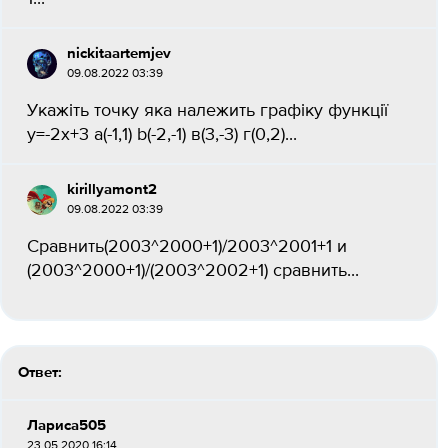
nickitaartemjev
09.08.2022 03:39
Укажіть точку яка належить графіку функції
y=-2x+3 a(-1,1) b(-2,-1) в(3,-3) г(0,2)...
kirillyamont2
09.08.2022 03:39
Сравнить(2003^2000+1)/2003^2001+1 и
(2003^2000+1)/(2003^2002+1) сравнить...
Ответ:
Лариса505
23.05.2020 16:14