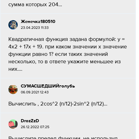
сумма которых 204...
Женечка180510
23.04.2023 11:33
Квадратичная функция задана формулой: у =
4x2 + 17x + 19. при каком значении x значение
функции равно 1? если таких значений
несколько, то в ответе укажите меньшее из
них....
СУМАСШЕДШИЙголубь
06.09.2021 12:43
Вычислить , 2cos^2 (п/12)-2sin^2 (п/12)...
DrozZzD
26.12.2022 07:25
Вычислите предел функции, не используя