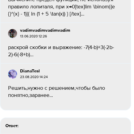
правило лопиталя, при х→0[tex]lim \binom{(e
{}^{x} - 1)}{ ln (1 + 5 \tan(x)) } [/tex]​...
vadimvadimvadimvadim
13.06.2020 12:26
раскрой скобки и выражение: -7(4-b)+3(-2b-
2)-6(-8+b)​...
DianaTesl
23.08.2020 14:24
Решить,нужно с решением,чтобы было
понятно,заранее...
Ответ: