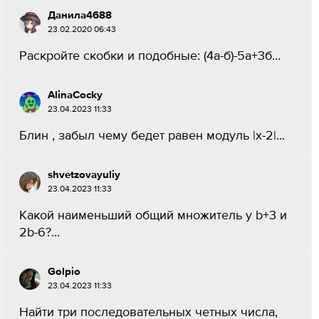
Данила4688
23.02.2020 06:43
Раскройте скобки и подобные: (4а-б)-5а+3б...
AlinaCocky
23.04.2023 11:33
Блин , забыл чему бедет равен модуль |x-2|...
shvetzovayuliy
23.04.2023 11:33
Какой наименьший общий множитель у b+3 и
2b-6?...
Golpio
23.04.2023 11:33
Найти три последовательных четных числа,