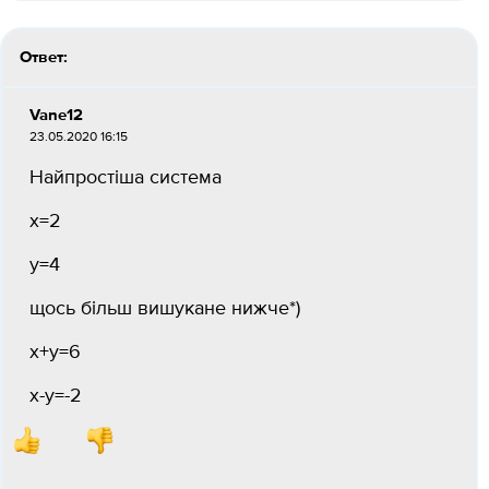
Ответ:
Vane12
23.05.2020 16:15
Найпростіша система
х=2
y=4
щось більш вишукане нижче*)
x+y=6
x-y=-2