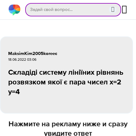
MaksimKim2005koreec
18.06.2022 03:06
Складіді систему лініїних рівнянь
розвязком якої є пара чисел x=2
у=4
Нажмите на рекламу ниже и сразу
увидите ответ