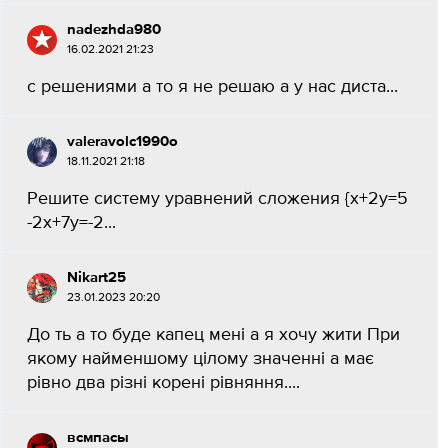
nadezhda980
16.02.2021 21:23
с решениями а то я не решаю а у нас диста...
valeravolc1990o
18.11.2021 21:18
Решите систему уравнений сложения {x+2y=5
-2x+7y=-2...
Nikart25
23.01.2023 20:20
До ть а то буде капец мені а я хочу жити При
якому найменшому цілому значенні а має
рівно два різні корені рівняння....
всмпасы