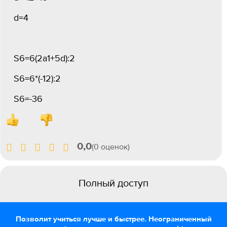
d=4
S6=6(2a1+5d):2
S6=6*(-12):2
S6=-36
0,0
(0 оценок)
Полный доступ
Позволит учиться лучше и быстрее. Неограниченный