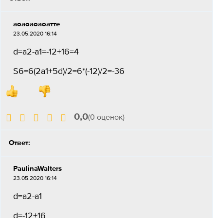
аоаоаоаоатте
23.05.2020 16:14
d=a2-a1=-12+16=4
S6=6(2a1+5d)/2=6*(-12)/2=-36
0,0
(0 оценок)
Ответ:
PaulinaWalters
23.05.2020 16:14
d=a2-a1
d=-12+16