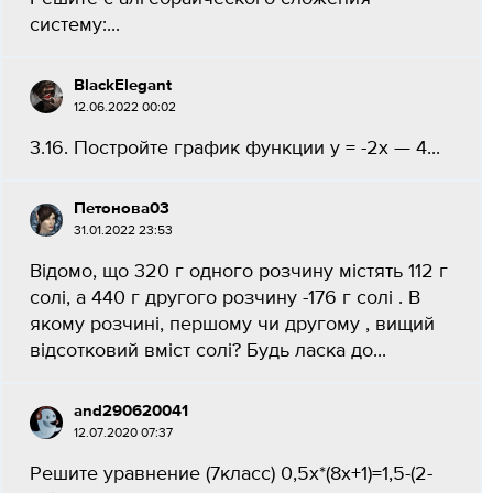
систему:...
BlackElegant
12.06.2022 00:02
3.16. Постройте график функции y = -2х — 4...
Петонова03
31.01.2022 23:53
Відомо, що 320 г одного розчину містять 112 г
солі, а 440 г другого розчину -176 г солі . В
якому розчині, першому чи другому , вищий
відсотковий вміст солі? Будь ласка до...
and290620041
12.07.2020 07:37
Решите уравнение (7класс) 0,5х*(8х+1)=1,5-(2-