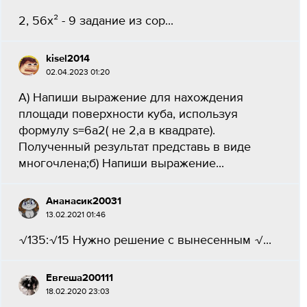
2, 56x² - 9 задание из сор...
kisel2014
02.04.2023 01:20
А) Напиши выражение для нахождения
площади поверхности куба, используя
формулу ѕ=6а2( не 2,а в квадрате).
Полученный результат представь в виде
многочлена;б) Напиши выражение...
Ананасик20031
13.02.2021 01:46
√135:√15 Нужно решение с вынесенным √...
Евгеша200111
18.02.2020 23:03