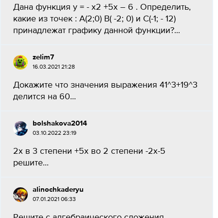
Дана функция у = - х2 +5х – 6 . Определить,
какие из точек : А(2;0) В( -2; 0) и С(-1; - 12)
принадлежат графику данной функции?​...
zelim7
16.03.2021 21:28
Докажите что значения выражения 41^3+19^3
делится на 60​...
bolshakova2014
03.10.2022 23:19
2x в 3 степени +5x во 2 степени -2x-5
решите...
alinochkaderyu
07.01.2021 06:33
Решите с алгебраического сложения