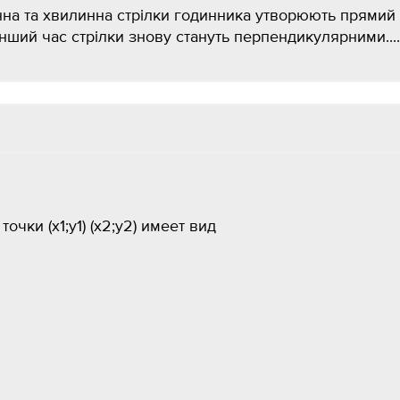
инна та хвилинна стрілки годинника утворюють прямий
енший час стрілки знову стануть перпендикулярними....
чки (x1;y1) (x2;y2) имеет вид