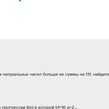
 натуральных чисел больше их суммы на 131. найдит
рогрессии (bn) в которой b1=16 q=2...