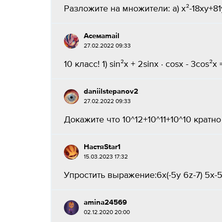
Разложите на множители: а) x²-18xy+81y²
Асемаmail
27.02.2022 09:33
10 класс! 1) sin²x + 2sinx · cosx - 3cos²x 
daniilstepanov2
27.02.2022 09:33
Докажите что 10^12+10^11+10^10 кратно 5
НастяStar1
15.03.2023 17:32
Упростить выражение:6x(-5y 6z-7) 5x-5t+
amina24569
02.12.2020 20:00