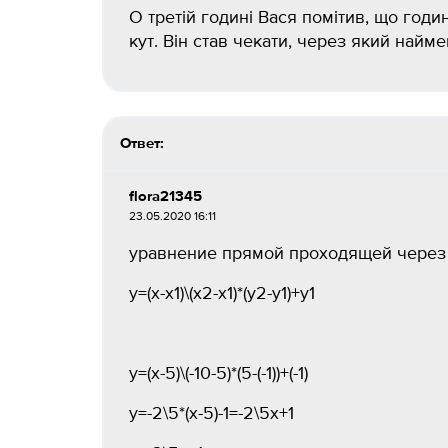
О третій годині Вася помітив, що год
кут. Він став чекати, через який найм
Ответ:
flora21345
23.05.2020 16:11
уравнение прямой проходящей через то
y=(x-x1)\(x2-x1)*(y2-y1)+y1
y=(x-5)\(-10-5)*(5-(-1))+(-1)
y=-2\5*(x-5)-1=-2\5x+1