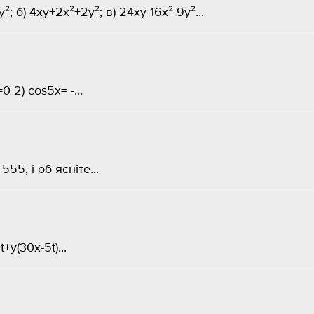
; б) 4xy+2x²+2y²; в) 24xy-16x²-9y²...
=0 2) cos5x= -...
55, і об ясніте...
y(30x-5t)...