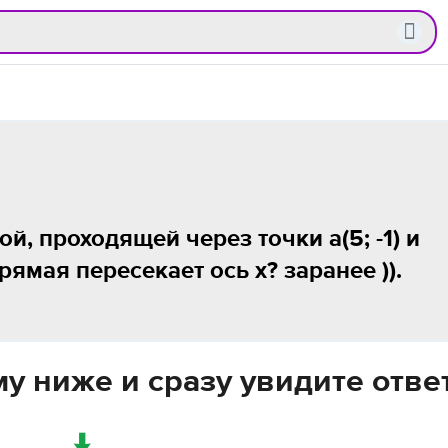
й, проходящей через точки а(5; -1) и
 прямая пересекает ось x? заранее )).
у ниже и сразу увидите отве
↓