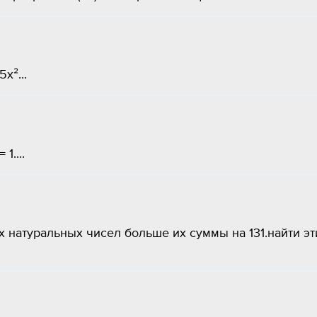
5x²...
1....
натуральных чисел больше их суммы на 131.найти эт