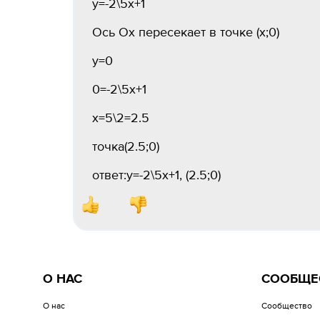
y=-2\5x+1
Ось Ох пересекает в точке (x;0)
y=0
0=-2\5x+1
x=5\2=2.5
точка(2.5;0)
ответ:y=-2\5x+1, (2.5;0)
О НАС
СООБЩЕ
О нас
Сообщество