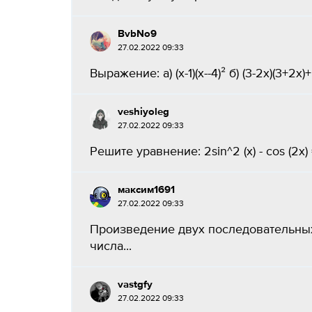
BvbNo9
27.02.2022 09:33
Выражение: а) (x-1)(x--4)² б) (3-2x)(3+2x)+
veshiyoleg
27.02.2022 09:33
Решите уравнение: 2sin^2 (x) - cos (2x) = 
максим1691
27.02.2022 09:33
Произведение двух последовательных 
числа...
vastgfy
27.02.2022 09:33