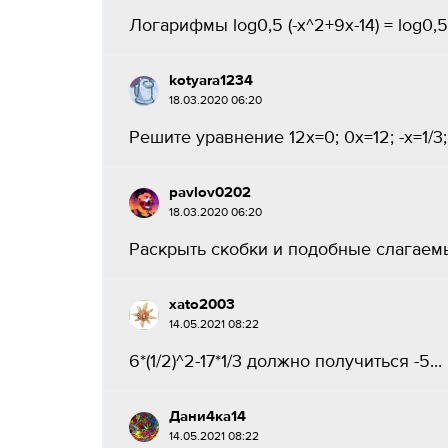
Логарифмы log0,5 (-x^2+9x-14) = log0,5 3
kotyara1234
18.03.2020 06:20
Решите уравнение 12х=0; 0х=12; -х=1/3; 0
pavlov0202
18.03.2020 06:20
Раскрыть скобки и подобные слагаемые:
xato2003
14.05.2021 08:22
6*(1/2)^2-17*1/3 должно получиться -5...
Дани4ка14
14.05.2021 08:22