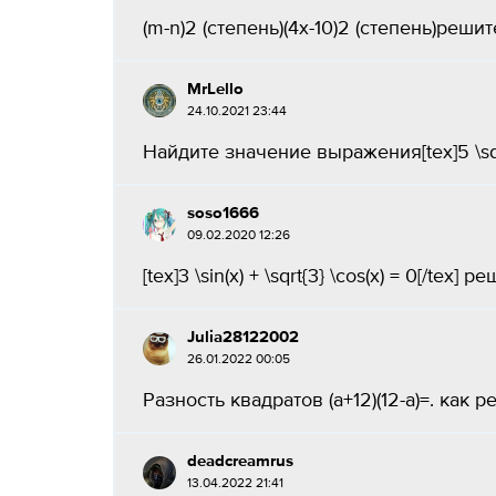
(m-n)2 (степень)(4х-10)2 (степень)решите
MrLello
24.10.2021 23:44
Найдите значение выражения[tex]5 \sqrt{3} 
soso1666
09.02.2020 12:26
[tex]3 \sin(x) + \sqrt{3} \cos(x) = 0[/tex] реш
Julia28122002
26.01.2022 00:05
Разность квадратов (а+12)(12-а)=. как реш
deadcreamrus
13.04.2022 21:41