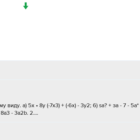
↓
иду. a) 5x • 8y (-7x3) + (-6x) - 3y2; 6) sa? + за - 7 - 5а* 
8a3 - 3a2b. 2....