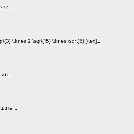
 51...
\times 2 \sqrt{15} \times \sqrt{5} [/tex]​...
ить​...
ать ​...