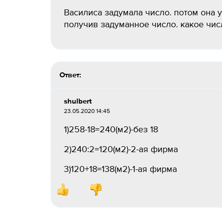
Василиса задумала число. потом она у
получив задуманное число. какое числ
Ответ:
shulbert
23.05.2020 14:45
1)258-18=240(м2)-без 18
2)240:2=120(м2)-2-ая фирма
3)120+18=138(м2)-1-ая фирма