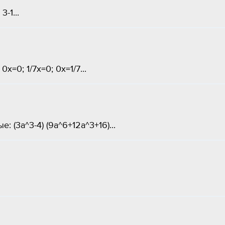
-1...
х=0; 1/7х=0; 0х=1/7...
 (3a^3-4) (9a^6+12a^3+16)...