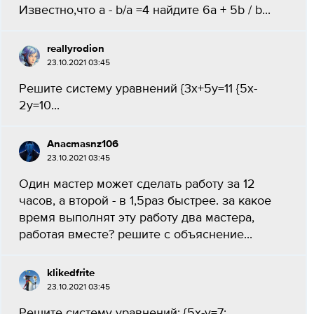
Известно,что a - b/a =4 найдите 6a + 5b / b...
reallyrodion
23.10.2021 03:45
Решите систему уравнений {3x+5y=11 {5x-
2y=10...
Anacmasnz106
23.10.2021 03:45
Один мастер может сделать работу за 12
часов, а второй - в 1,5раз быстрее. за какое
время выполнят эту работу два мастера,
работая вместе? решите с объяснение...
klikedfrite
23.10.2021 03:45
Решите систему уравнений: {5x-y=7;