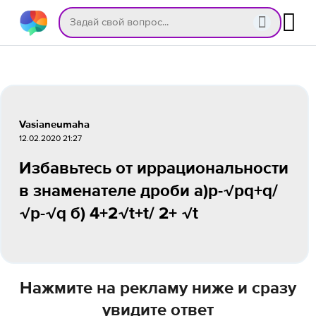
Vasianeumaha
12.02.2020 21:27
Избавьтесь от иррациональности
в знаменателе дроби a)p-√pq+q/
√p-√q б) 4+2√t+t/ 2+ √t
Нажмите на рекламу ниже и сразу
увидите ответ