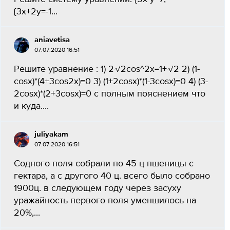
{3x+2y=-1...
aniavetisa
07.07.2020 16:51
Решите уравнение : 1) 2√2cos^2x=1+√2 2) (1-
cosx)*(4+3cos2x)=0 3) (1+2cosx)*(1-3cosx)=0 4) (3-
2cosx)*(2+3cosx)=0 с полным пояснением что
и куда....
juliyakam
07.07.2020 16:51
Cодного поля собрали по 45 ц пшеницы с
гектара, а с другого 40 ц. всего было собрано
1900ц. в следующем году через засуху
уражайность первого поля уменшилось на
20%,...