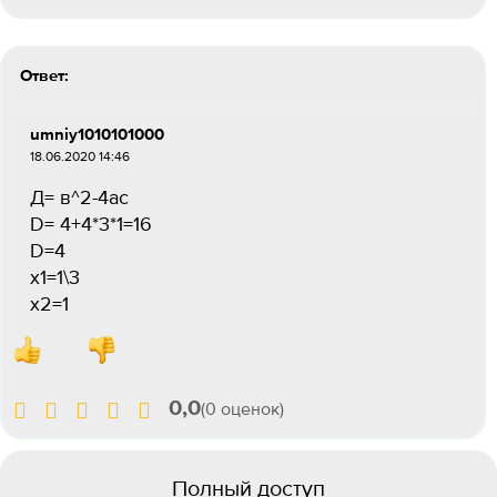
Ответ:
umniy1010101000
18.06.2020 14:46
Д= в^2-4ac
D= 4+4*3*1=16
D=4
х1=1\3
х2=1
0,0
(0 оценок)
Полный доступ