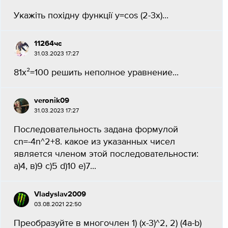
Укажіть похідну функції у=cos (2-3x)...
11264чс
31.03.2023 17:27
81x²=100 решить неполное уравнение...
veronik09
31.03.2023 17:27
Последовательность задана формулой
сn=-4n^2+8. какое из указанных чисел
является членом этой последовательности:
а)4, в)9 с)5 d)10 е)7...
Vladyslav2009
03.08.2021 22:50
Преобразуйте в многочлен 1) (х-3)^2, 2) (4a-b)