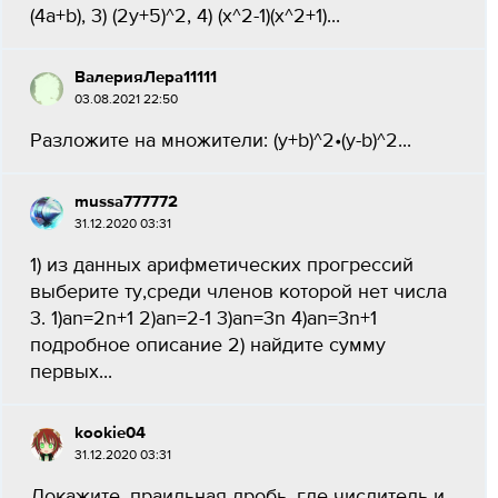
(4a+b), 3) (2y+5)^2, 4) (x^2-1)(x^2+1)...
ВалерияЛера11111
03.08.2021 22:50
Разложите на множители: (y+b)^2•(y-b)^2...
mussa777772
31.12.2020 03:31
1) из данных арифметических прогрессий
выберите ту,среди членов которой нет числа
3. 1)an=2n+1 2)an=2-1 3)an=3n 4)an=3n+1
подробное описание 2) найдите сумму
первых...
kookie04
31.12.2020 03:31
Докажите, праильная дробь, где числитель и