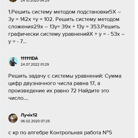
24.10.2020 04:25
1.Решить систему методом подстановки5Х –
3у = 142х +у = 102. Решить систему методом
сложения29х – 13у= 39х + 13у = 353.Решить
графически систему уравненийХ + у = - 53х –
у = - 7​...
111111DA
24.07.2022 01:29
Решить задачу с системы уравнений: Сумма
цифр двузначного числа равна 17, а
произведение их равно 72 Найдите это
число....
Лучік12
06.02.2020 07:25
с кр по алгебре Контрольная работа №5