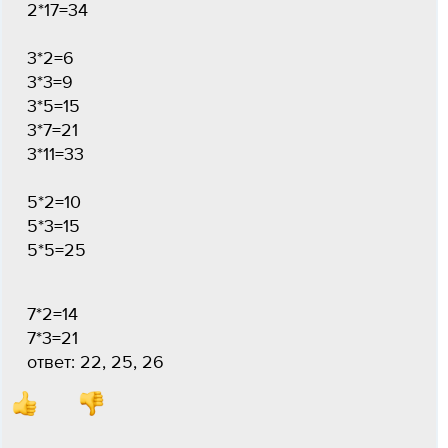
2*17=34
3*2=6
3*3=9
3*5=15
3*7=21
3*11=33
5*2=10
5*3=15
5*5=25
7*2=14
7*3=21
ответ: 22, 25, 26