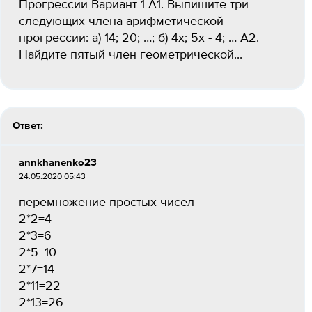
Прогрессии Вариант 1 А1. Выпишите три
следующих члена арифметической
прогрессии: а) 14; 20; …; б) 4х; 5х - 4; … А2.
Найдите пятый член геометрической...
Ответ:
annkhanenko23
24.05.2020 05:43
перемножение простых чисел
2*2=4
2*3=6
2*5=10
2*7=14
2*11=22
2*13=26