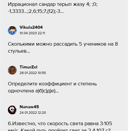
Иррационал сандар терып жазу 4; ;0;
-1,3333...;2,6;15;7,(12);-3​...
Vikula2404
10.04.2023 22:11
Сколькими можно рассадить 5 учеников на 8
стульев​...
TimurZel
28.01.2022 10:55
Определите коэффициент и степень
одночлена а)б)с)д)е)​...
Nanaw45
24.01.2022 12:20
6.Известно, что скорость света равна 3·105
км/с. Какой путь пройдет свет за 2,4·107 с?