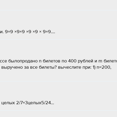
9×9 ×9×9 ×9 ×9 × 9×9....
ссе былопродано n билетов по 400 рублей и m билет
 выручено за все билеты? вычеслите при: 1) n=200,
2 целых 2/7×3целых5/24...