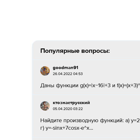
Популярные вопросы:
goodman91
26.04.2022 04:53
Даны функции g(x)=|x−16|+3 и f(x)=(x+3)^
ктознаетрусский
05.04.2020 03:22
Найдите производную функций: a) у=2x^
г) y=-sinx+7cosx-e^x...