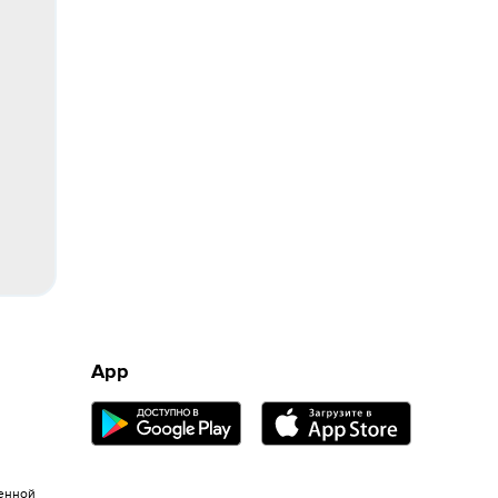
App
енной