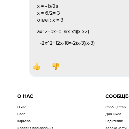
x = - b/2a
x = 6/2= 3
ответ: x = 3
ax^2+bx+c=a(x-x1)(x-x2)
-2x^2+12x-18=-2(x-3)(x-3)
О НАС
СООБЩЕ
О нас
Сообщество
Блог
Для школ
Карьера
Родителям
Условия пользования
Кодекс чести