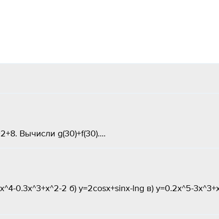
2+8. Вычисли g(30)+f(30)....
4-0.3x^3+x^2-2 б) y=2cosx+sinx-lng в) y=0.2x^5-3x^3+