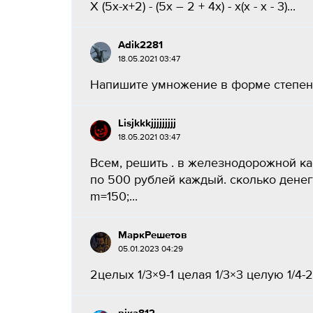
X (5x-x+2) - (5х – 2 + 4х) - х(х - х - 3)​...
Adik2281
18.05.2021 03:47
Напишите умножение в форме степени. 
Lisjkkkjjjjjjjjj
18.05.2021 03:47
Всем, решить . в железнодорожной ка
по 500 рублей каждый. сколько денег
m=150;...
МаркРешетов
05.01.2023 04:29
2целых 1/3×9-1 целая 1/3×3 целую 1/4-