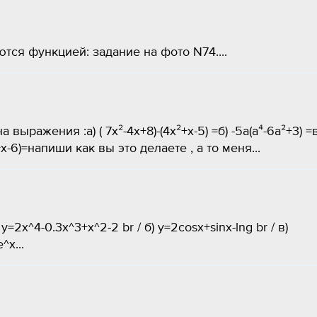
ся функцией: задание на фото N74....
ыражения :а) ( 7х²-4х+8)-(4х²+х-5) =б) -5а(а⁴-6а²+3) =в
²+х-6)=напиши как вы это делаете , а то меня...
2x^4-0.3x^3+x^2-2 br / б) y=2cosx+sinx-lng br / в)
x​...