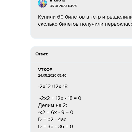
віка812
05.01.2023 04:29
Купили 60 билетов в тетр и рвзделил
сколько билетов получили первокласс
Ответ:
VTKOF
24.05.2020 05:40
-2x^2+12x-18
-2x2 + 12x - 18 = 0
Делим на 2:
-x2 + 6x - 9 = 0
D = b2 - 4ac
D = 36 - 36 = 0