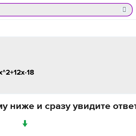
x^2+12x-18
у ниже и сразу увидите отве
↓