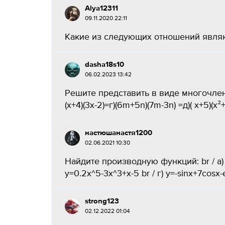
Alya12311
09.11.2020 22:11
Какие из следующих отношений являют
dasha18s10
06.02.2023 13:42
Решите представить в виде многочлена в
(х+4)(3х-2)=г)(6m+5n)(7m-3n) =д)( х+5)(х
настюшанастя1200
02.06.2021 10:30
Найдите производную функций: br / a) у=
y=0.2x^5-3x^3+x-5 br / г) y=-sinx+7cosx-e^
strong123
02.12.2022 01:04