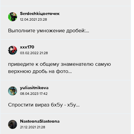
Serdechkiцветочек
12.04.2021 23:28
Выполните умножение дробей:...
xxx170
03.02.2022 21:28
приведите к общему знаменателю самую
верхнюю дробь на фото​...
yuliasitnikova
08.04.2023 17:42
Спростити вираз 6х5у - х5у...
NasteonaSlasteona
21.12.2021 21:28