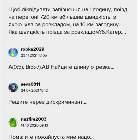
Щоб ліквідувати запізнення на 1 годину, поізд
на перегоні 720 км збільшив швидкість, з
якою іхав за розкладом, на 10 км загодину.
Яка швидкість поізда за розкладом?6.Катер,...
robka2029
23.11.2021 17:05
A(0;5), B(5;-7).AB Найдите длину отрезка...
seva0311
24.07.2021 16:12
Решите через дискриминант....
nazfire2003
14.10.2020 09:13
Помагите пожайлуста мне надо...