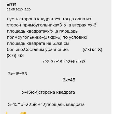
nf781
23.05.2020 15:20
пусть сторона квадрата=х, тогда одна из
сторон прямоугольника=3+х, а вторая =х-6.
площадь квадрата=х*х ,а площадь
прямоугольника=(3+х)(х-6) по условию
площадь квадрата на 63кв.см
больше.Составим уравнение: (х*х)-(3+Х)
(Х-6)=63
х^2-3х+18-х^2+6х=63
3х+18=63
3х=45
х=15(см)сторона квадрата
S=15*15=225(см^2)площадь квадрата