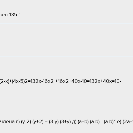
ен 135 °....
-х)+(4х-5)2=132х-16х2 +16х2+40х-10=132х+40х=10-
 (y-2) (y+2) + (3-y) (3+y) д) (a+b) (a-b) - (a-b)² е) (2a+1