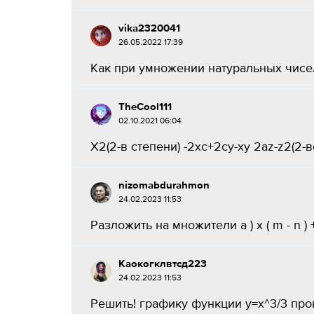
vika2320041
26.05.2022 17:39
Как при умножении натуральных чисел 
TheCool111
02.10.2021 06:04
X2(2-в степени) -2xc+2cy-xy 2az-z2(2-в
nizomabdurahmon
24.02.2023 11:53
Разложить на множители а ) x ( m - n ) +3 ( 
Каокогклвтсд223
24.02.2023 11:53
Решить! графику функции y=x^3/3 про