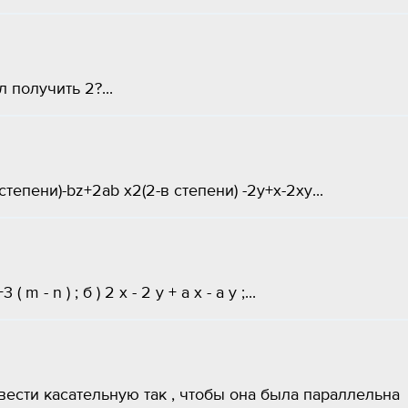
получить 2?...
степени)-bz+2ab x2(2-в степени) -2y+x-2xy...
m - n ) ; б ) 2 x - 2 y + a x - a y ;...
вести касательную так , чтобы она была параллельна