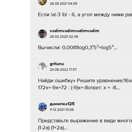
26.09.2021 04:09
Если |а|-3 |b| - 6, а угол между ними рав
vadimvadimvadimvadim
26.02.2020 02:36
Вычисли: 0,0081log0,3¹5²×log5⁴​...
gritana
20.08.2022 17:57
Найди ошибку» Решите уравнение:16х(2
172х=-9х=72 : (-9)х=-8ответ: х = -8...
данилка125
11.12.2021 10:09
Представьте выражение в виде многочлена г)
(1-2a) (1+2a)...