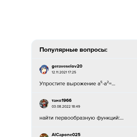
Популярные вопросы:
geraveselov20
12.11.2021 17:25
Упростите вырожениe a⁵-a²=​...
таня1966
03.08.2022 18:49
найти первообразную функций:...
AlCapone025